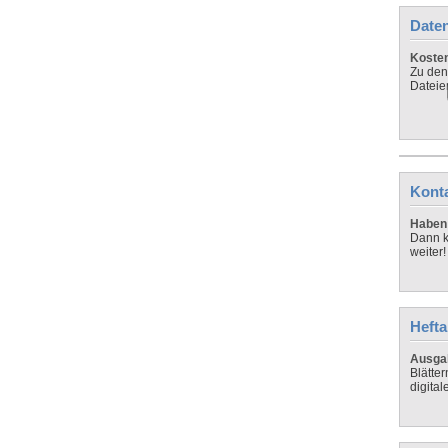
Daten
Koste
Zu den
Dateie
Kont
Haben 
Dann k
weiter!
Hefta
Ausga
Blätte
digital