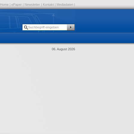
Home
|
ePaper
|
Newsletter
|
Kontakt
|
Mediadaten
|
06. August 2026