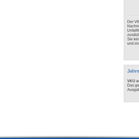
Der VK
Nachri
Unfall
zusätz
Sie ke
und imm
Jahre
VKU au
Das ge
Ausga