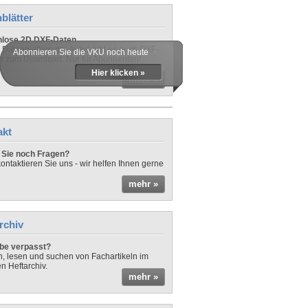
blätter
nlose 2D DXF-Daten
 Datenblättern der Autos gibt es auch DXF-
Abonnieren Sie die VKU noch heute
n zum Download. Nur für Abonnenten!
Hier klicken »
mehr »
akt
Sie noch Fragen?
ontaktieren Sie uns - wir helfen Ihnen gerne
mehr »
rchiv
be verpasst?
rn, lesen und suchen von Fachartikeln im
en Heftarchiv.
mehr »