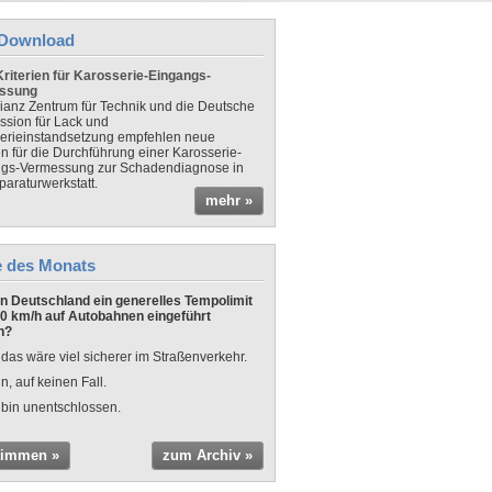
Download
riterien für Karosserie-Eingangs-
ssung
lianz Zentrum für Technik und die Deutsche
sion für Lack und
erieinstandsetzung empfehlen neue
en für die Durchführung einer Karosserie-
gs-Vermessung zur Schadendiagnose in
paraturwerkstatt.
mehr »
e des Monats
 in Deutschland ein generelles Tempolimit
0 km/h auf Autobahnen eingeführt
n?
 das wäre viel sicherer im Straßenverkehr.
n, auf keinen Fall.
 bin unentschlossen.
timmen »
zum Archiv »