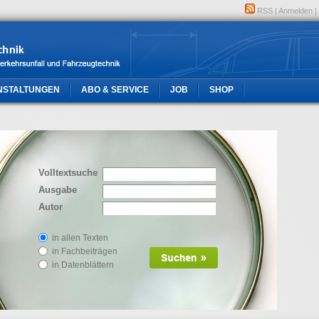
RSS
|
Anmelden
|
NSTALTUNGEN
ABO & SERVICE
JOB
SHOP
Volltextsuche
Ausgabe
Autor
in allen Texten
in Fachbeiträgen
in Datenblättern