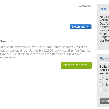
01.03.2005
PDF-
Neue K
Verme
Das Al
Download ►
Kommis
Kaross
Kriteri
Eingan
der Re
ftarchiv
 alle Abonnenten stellen wir ein elektronisches Heftarchiv mit allen
gaben des laufenden Jahres bis 1/2006 rückwirkend zur Verfügung.
t können Sie alle Inhalte recherchieren und sich als Text oder PDF
eigen lassen.
Frag
Weiter zum Archiv »
Sollte
von 13
werde
Ja,
Nei
Ich
Abs