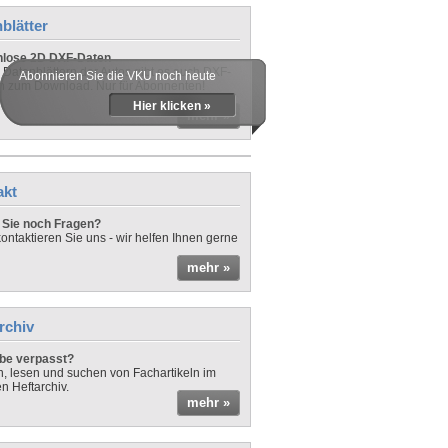
blätter
nlose 2D DXF-Daten
 Datenblättern der Autos gibt es auch DXF-
Abonnieren Sie die VKU noch heute
n zum Download. Nur für Abonnenten!
Hier klicken »
mehr »
akt
Sie noch Fragen?
ontaktieren Sie uns - wir helfen Ihnen gerne
mehr »
rchiv
be verpasst?
rn, lesen und suchen von Fachartikeln im
en Heftarchiv.
mehr »