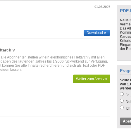
01.05.2007
PDF-
Neue K
Verme
Das Al
Kommis
Download ►
Kaross
Kriteri
Eingan
der Re
ftarchiv
 alle Abonnenten stellen wir ein elektronisches Heftarchiv mit allen
gaben des laufenden Jahres bis 1/2006 rückwirkend zur Verfügung.
t können Sie alle Inhalte recherchieren und sich als Text oder PDF
eigen lassen.
Frag
Weiter zum Archiv »
Sollte
von 13
werde
Ja,
Nei
Ich
Abs