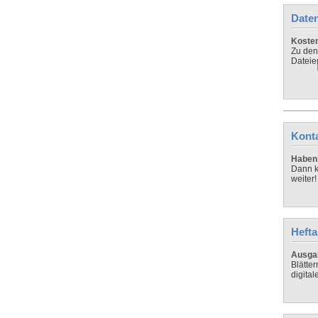
Daten
Koste
Zu den
Dateie
Kont
Haben 
Dann k
weiter!
Hefta
Ausga
Blätte
digital