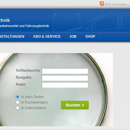
RSS
|
Anmelden
|
NSTALTUNGEN
ABO & SERVICE
JOB
SHOP
Volltextsuche
Ausgabe
Autor
in allen Texten
in Fachbeiträgen
in Datenblättern