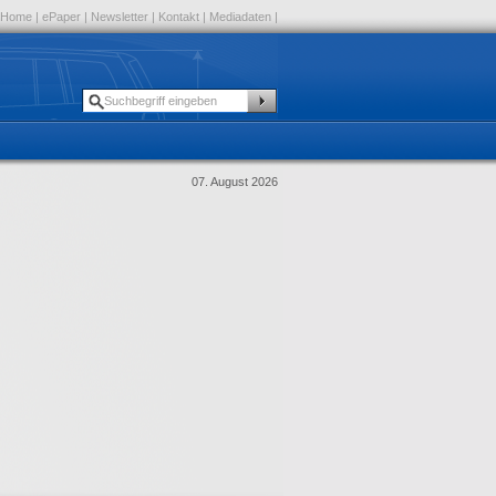
Home
|
ePaper
|
Newsletter
|
Kontakt
|
Mediadaten
|
07. August 2026