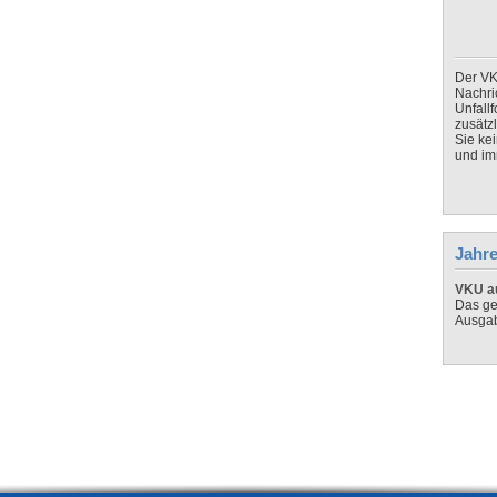
Der VK
Nachri
Unfall
zusätz
Sie ke
und imm
Jahre
VKU au
Das ge
Ausga