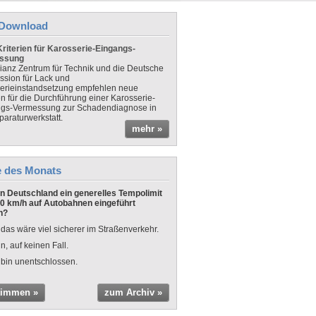
Download
riterien für Karosserie-Eingangs-
ssung
lianz Zentrum für Technik und die Deutsche
sion für Lack und
erieinstandsetzung empfehlen neue
en für die Durchführung einer Karosserie-
gs-Vermessung zur Schadendiagnose in
paraturwerkstatt.
mehr »
e des Monats
 in Deutschland ein generelles Tempolimit
0 km/h auf Autobahnen eingeführt
n?
 das wäre viel sicherer im Straßenverkehr.
n, auf keinen Fall.
 bin unentschlossen.
timmen »
zum Archiv »