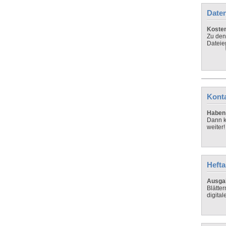
Daten
Koste
Zu den
Dateie
Kont
Haben 
Dann k
weiter!
Hefta
Ausga
Blätte
digital