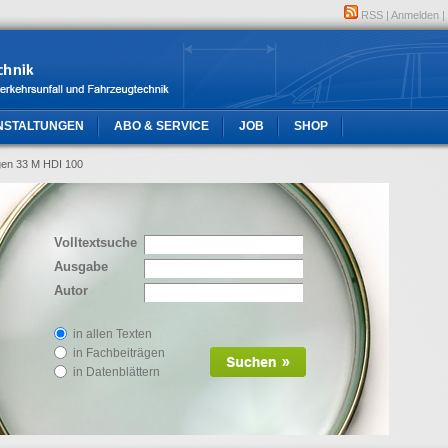
RSS
|
Anmelden
|
NSTALTUNGEN
ABO & SERVICE
JOB
SHOP
gen 33 M HDI 100
Volltextsuche
Ausgabe
Autor
in allen Texten
in Fachbeiträgen
in Datenblättern