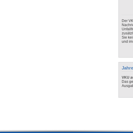
Der VK
Nachri
Unfall
zusätz
Sie ke
und imm
Jahre
VKU au
Das ge
Ausga