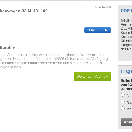
01.11.2005
PDF-
schenwagen 33 M HDI 100
Neue K
Verme
Das Al
Download ►
Kommis
Kaross
Kriteri
Eingan
ftarchiv
der Re
 alle Abonnenten stellen wir ein elektronisches Heftarchiv mit allen
gaben des laufenden Jahres bis 1/2006 rückwirkend zur Verfügung.
t können Sie alle Inhalte recherchieren und sich als Text oder PDF
eigen lassen.
Frag
Weiter zum Archiv »
Sollte
von 13
werde
Ja,
Nei
Ich
Abs