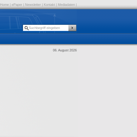
Home
|
ePaper
|
Newsletter
|
Kontakt
|
Mediadaten
|
06. August 2026