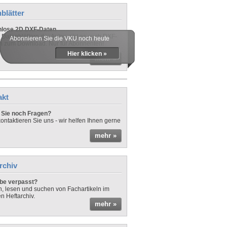
blätter
nlose 2D DXF-Daten
 Datenblättern der Autos gibt es auch DXF-
Abonnieren Sie die VKU noch heute
n zum Download. Nur für Abonnenten!
Hier klicken »
mehr »
akt
Sie noch Fragen?
ontaktieren Sie uns - wir helfen Ihnen gerne
mehr »
rchiv
be verpasst?
rn, lesen und suchen von Fachartikeln im
en Heftarchiv.
mehr »