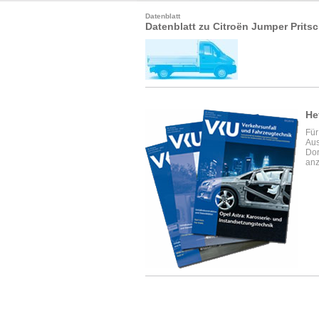
Datenblatt
Datenblatt zu Citroën Jumper Prit
He
Für
Aus
Dor
anz