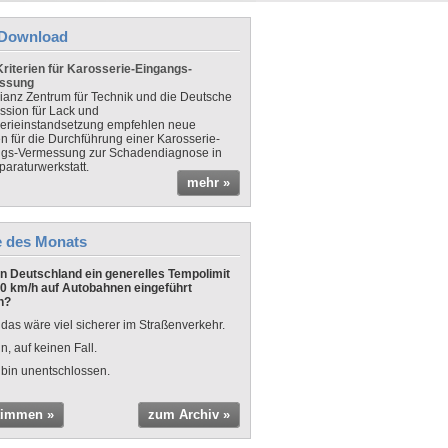
Download
riterien für Karosserie-Eingangs-
ssung
lianz Zentrum für Technik und die Deutsche
sion für Lack und
erieinstandsetzung empfehlen neue
en für die Durchführung einer Karosserie-
gs-Vermessung zur Schadendiagnose in
paraturwerkstatt.
mehr »
e des Monats
 in Deutschland ein generelles Tempolimit
0 km/h auf Autobahnen eingeführt
n?
 das wäre viel sicherer im Straßenverkehr.
n, auf keinen Fall.
 bin unentschlossen.
timmen »
zum Archiv »