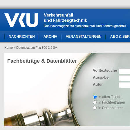
NACHRICHTEN
ARCHIV
VERANSTALTUNGEN
ABO & SER
Home
» Datenblatt zu Fiat 500 1,2 8V
Fachbeiträge & Datenblätter
Volltextsuche
Ausgabe
Autor
in allen Texten
in Fachbeiträgen
in Datenblättern