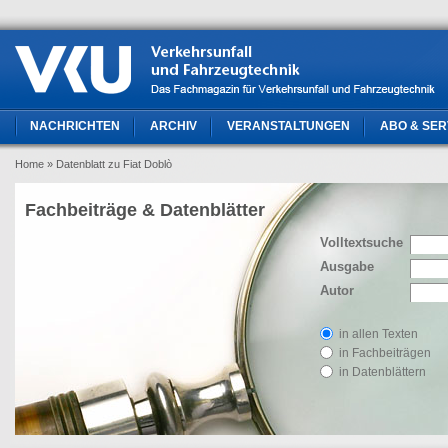
NACHRICHTEN
ARCHIV
VERANSTALTUNGEN
ABO & SER
Home
» Datenblatt zu Fiat Doblò
Fachbeiträge & Datenblätter
Volltextsuche
Ausgabe
Autor
in allen Texten
in Fachbeiträgen
in Datenblättern