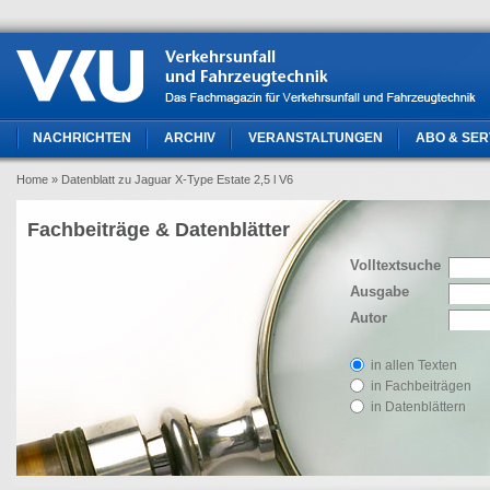
NACHRICHTEN
ARCHIV
VERANSTALTUNGEN
ABO & SER
Home
» Datenblatt zu Jaguar X-Type Estate 2,5 l V6
Fachbeiträge & Datenblätter
Volltextsuche
Ausgabe
Autor
in allen Texten
in Fachbeiträgen
in Datenblättern