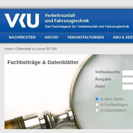
NACHRICHTEN
ARCHIV
VERANSTALTUNGEN
ABO & SER
Home
» Datenblatt zu Lexus RX 300
Fachbeiträge & Datenblätter
Volltextsuche
Ausgabe
Autor
in allen Texten
in Fachbeiträgen
in Datenblättern