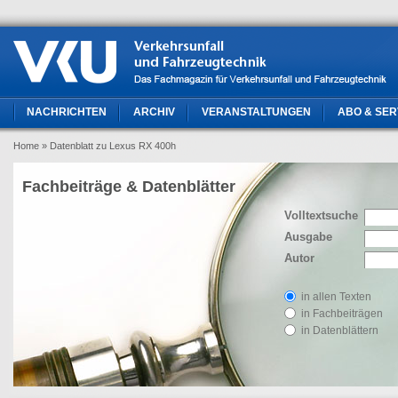
NACHRICHTEN
ARCHIV
VERANSTALTUNGEN
ABO & SER
Home
» Datenblatt zu Lexus RX 400h
Fachbeiträge & Datenblätter
Volltextsuche
Ausgabe
Autor
in allen Texten
in Fachbeiträgen
in Datenblättern