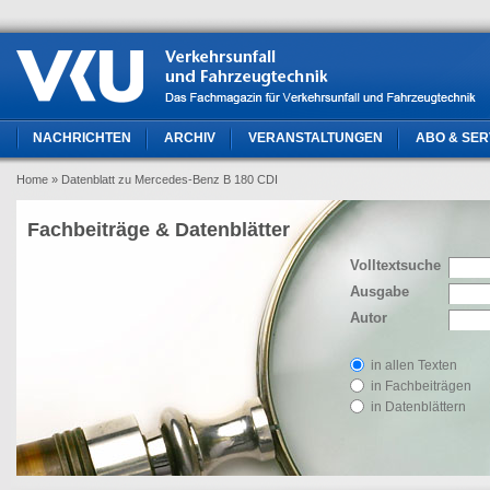
NACHRICHTEN
ARCHIV
VERANSTALTUNGEN
ABO & SER
Home
» Datenblatt zu Mercedes-Benz B 180 CDI
Fachbeiträge & Datenblätter
Volltextsuche
Ausgabe
Autor
in allen Texten
in Fachbeiträgen
in Datenblättern