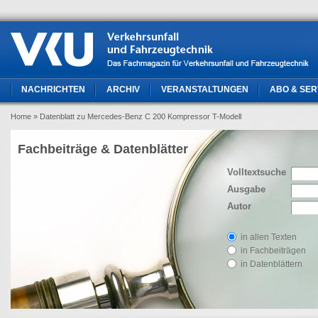
NACHRICHTEN
ARCHIV
VERANSTALTUNGEN
ABO & SER
Home
» Datenblatt zu Mercedes-Benz C 200 Kompressor T-Modell
Fachbeiträge & Datenblätter
Volltextsuche
Ausgabe
Autor
in allen Texten
in Fachbeiträgen
in Datenblättern