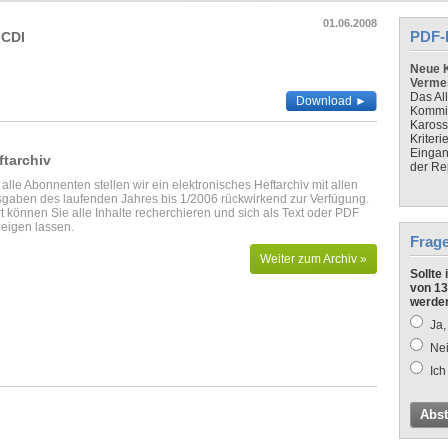
01.06.2008
PDF-
 CDI
Neue K
Verme
Das Al
Download ►
Kommis
Kaross
Kriteri
Eingan
ftarchiv
der Re
 alle Abonnenten stellen wir ein elektronisches Heftarchiv mit allen
gaben des laufenden Jahres bis 1/2006 rückwirkend zur Verfügung.
t können Sie alle Inhalte recherchieren und sich als Text oder PDF
eigen lassen.
Frag
Weiter zum Archiv »
Sollte
von 13
werde
Ja,
Nei
Ich
Abs