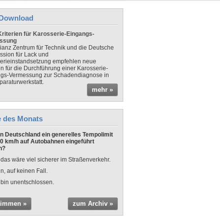
Download
riterien für Karosserie-Eingangs-
ssung
lianz Zentrum für Technik und die Deutsche
sion für Lack und
erieinstandsetzung empfehlen neue
en für die Durchführung einer Karosserie-
gs-Vermessung zur Schadendiagnose in
paraturwerkstatt.
mehr »
e des Monats
 in Deutschland ein generelles Tempolimit
0 km/h auf Autobahnen eingeführt
n?
 das wäre viel sicherer im Straßenverkehr.
n, auf keinen Fall.
 bin unentschlossen.
timmen »
zum Archiv »