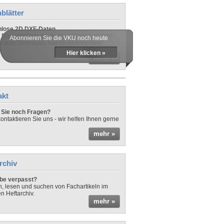
blätter
nlose 2D DXF-Daten
 Datenblättern der Autos gibt es auch DXF-
Abonnieren Sie die VKU noch heute
n zum Download. Nur für Abonnenten!
Hier klicken »
mehr »
akt
Sie noch Fragen?
ontaktieren Sie uns - wir helfen Ihnen gerne
mehr »
rchiv
be verpasst?
rn, lesen und suchen von Fachartikeln im
en Heftarchiv.
mehr »