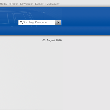
Home
|
ePaper
|
Newsletter
|
Kontakt
|
Mediadaten
|
08. August 2026