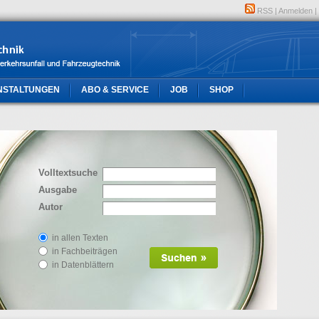
RSS
|
Anmelden
|
NSTALTUNGEN
ABO & SERVICE
JOB
SHOP
Volltextsuche
Ausgabe
Autor
in allen Texten
in Fachbeiträgen
in Datenblättern