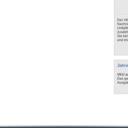
Der VK
Nachri
Unfall
zusätz
Sie ke
und imm
Jahre
VKU au
Das ge
Ausga