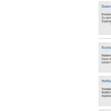
Daten
Koste
Zu den
Dateie
Kont
Haben 
Dann k
weiter!
Hefta
Ausga
Blätte
digital