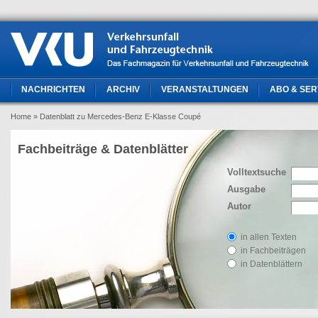
NACHRICHTEN
ARCHIV
VERANSTALTUNGEN
ABO & SER
Home
» Datenblatt zu Mercedes-Benz E-Klasse Coupé
Fachbeiträge & Datenblätter
Volltextsuche
Ausgabe
Autor
in allen Texten
in Fachbeiträgen
in Datenblättern