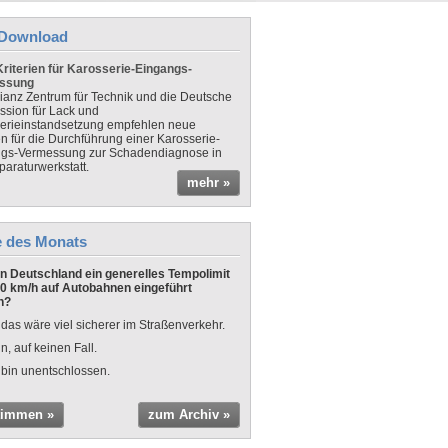
Download
riterien für Karosserie-Eingangs-
ssung
lianz Zentrum für Technik und die Deutsche
sion für Lack und
erieinstandsetzung empfehlen neue
en für die Durchführung einer Karosserie-
gs-Vermessung zur Schadendiagnose in
paraturwerkstatt.
mehr »
e des Monats
 in Deutschland ein generelles Tempolimit
0 km/h auf Autobahnen eingeführt
n?
 das wäre viel sicherer im Straßenverkehr.
n, auf keinen Fall.
 bin unentschlossen.
timmen »
zum Archiv »