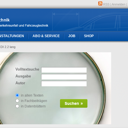
RSS
|
Anmelden
|
NSTALTUNGEN
ABO & SERVICE
JOB
SHOP
DI 2.2 lang
Volltextsuche
Ausgabe
Autor
in allen Texten
in Fachbeiträgen
in Datenblättern