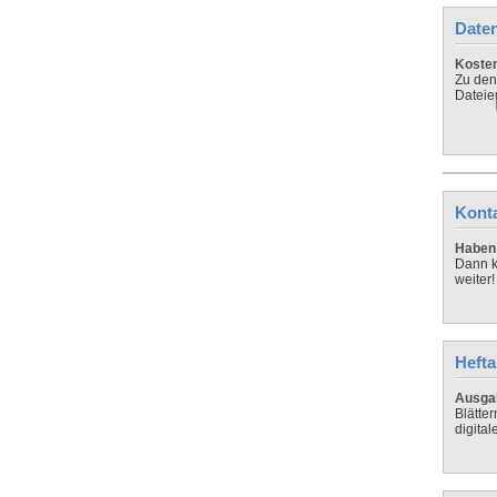
Daten
Koste
Zu den
Dateie
Kont
Haben 
Dann k
weiter!
Hefta
Ausga
Blätte
digital