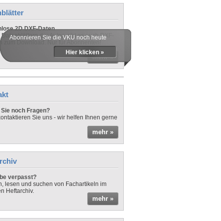
blätter
nlose 2D DXF-Daten
 Datenblättern der Autos gibt es auch DXF-
Abonnieren Sie die VKU noch heute
n zum Download. Nur für Abonnenten!
Hier klicken »
mehr »
akt
Sie noch Fragen?
ontaktieren Sie uns - wir helfen Ihnen gerne
mehr »
rchiv
be verpasst?
rn, lesen und suchen von Fachartikeln im
en Heftarchiv.
mehr »