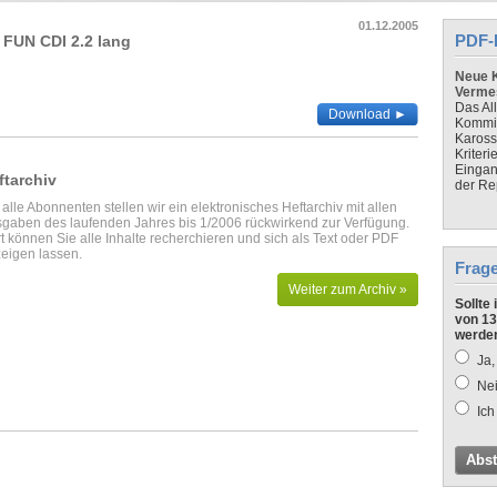
01.12.2005
PDF-
 FUN CDI 2.2 lang
Neue K
Verme
Das Al
Download ►
Kommis
Kaross
Kriteri
Eingan
ftarchiv
der Re
 alle Abonnenten stellen wir ein elektronisches Heftarchiv mit allen
gaben des laufenden Jahres bis 1/2006 rückwirkend zur Verfügung.
t können Sie alle Inhalte recherchieren und sich als Text oder PDF
eigen lassen.
Frag
Weiter zum Archiv »
Sollte
von 13
werde
Ja,
Nei
Ich
Abs