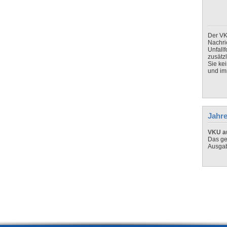
Der VK
Nachri
Unfall
zusätz
Sie ke
und imm
Jahre
VKU au
Das ge
Ausga