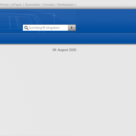
Home
|
ePaper
|
Newsletter
|
Kontakt
|
Mediadaten
|
08. August 2026