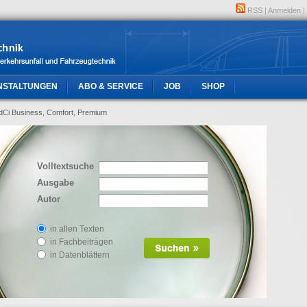
RSS
|
Anmelden
|
NSTALTUNGEN
ABO & SERVICE
JOB
SHOP
 dCi Business, Comfort, Premium
Volltextsuche
Ausgabe
Autor
in allen Texten
in Fachbeiträgen
in Datenblättern