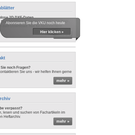
blätter
nlose 2D DXF-Daten
 Datenblättern der Autos gibt es auch DXF-
Abonnieren Sie die VKU noch heute
n zum Download. Nur für Abonnenten!
Hier klicken »
mehr »
akt
Sie noch Fragen?
ontaktieren Sie uns - wir helfen Ihnen gerne
mehr »
rchiv
be verpasst?
rn, lesen und suchen von Fachartikeln im
en Heftarchiv.
mehr »