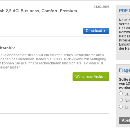
01.02.2006
PDF-
ab 2,5 dCi Business, Comfort, Premium
Neue K
Verme
Das Al
Download ►
Kommis
Kaross
Kriteri
Eingan
ftarchiv
der Re
 alle Abonnenten stellen wir ein elektronisches Heftarchiv mit allen
gaben des laufenden Jahres bis 1/2006 rückwirkend zur Verfügung.
t können Sie alle Inhalte recherchieren und sich als Text oder PDF
eigen lassen.
Frag
Weiter zum Archiv »
Sollte
von 13
werde
Ja,
Nei
Ich
Abs