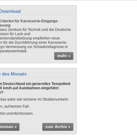
Download
riterien für Karosserie-Eingangs-
ssung
lianz Zentrum für Technik und die Deutsche
sion für Lack und
erieinstandsetzung empfehlen neue
en für die Durchführung einer Karosserie-
gs-Vermessung zur Schadendiagnose in
paraturwerkstatt.
mehr »
e des Monats
 in Deutschland ein generelles Tempolimit
0 km/h auf Autobahnen eingeführt
n?
 das wäre viel sicherer im Straßenverkehr.
n, auf keinen Fall.
 bin unentschlossen.
timmen »
zum Archiv »