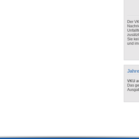
Der VK
Nachri
Unfall
zusätz
Sie ke
und imm
Jahre
VKU au
Das ge
Ausga