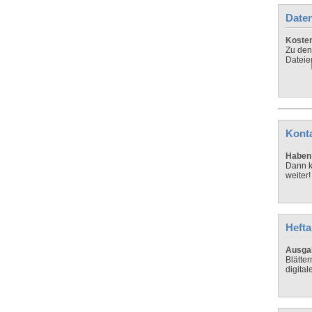
Daten
Koste
Zu den
Dateie
Kont
Haben 
Dann k
weiter!
Hefta
Ausga
Blätte
digital