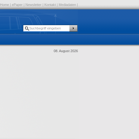
Home
|
ePaper
|
Newsletter
|
Kontakt
|
Mediadaten
|
08. August 2026