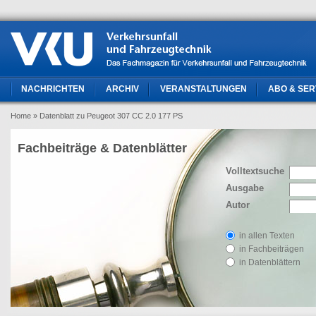
NACHRICHTEN
ARCHIV
VERANSTALTUNGEN
ABO & SER
Home
» Datenblatt zu Peugeot 307 CC 2.0 177 PS
Fachbeiträge & Datenblätter
Volltextsuche
Ausgabe
Autor
in allen Texten
in Fachbeiträgen
in Datenblättern