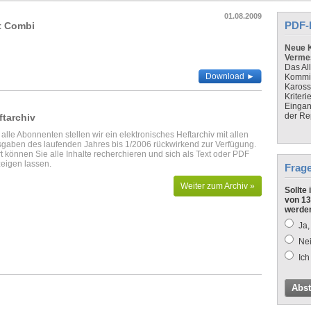
01.08.2009
PDF-
rt Combi
Neue K
Verme
Das Al
Download ►
Kommis
Kaross
Kriteri
Eingan
der Re
ftarchiv
 alle Abonnenten stellen wir ein elektronisches Heftarchiv mit allen
gaben des laufenden Jahres bis 1/2006 rückwirkend zur Verfügung.
t können Sie alle Inhalte recherchieren und sich als Text oder PDF
eigen lassen.
Frag
Weiter zum Archiv »
Sollte
von 13
werde
Ja,
Nei
Ich
Abs