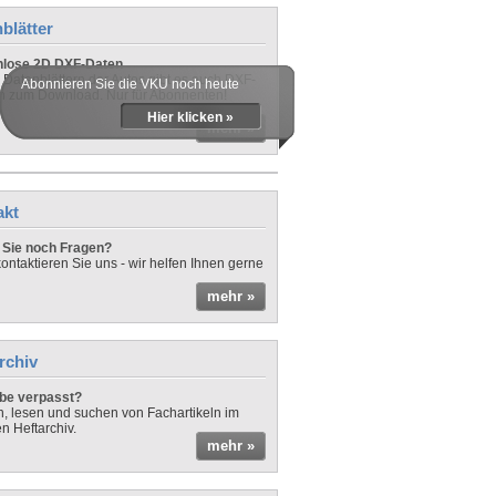
blätter
nlose 2D DXF-Daten
 Datenblättern der Autos gibt es auch DXF-
Abonnieren Sie die VKU noch heute
n zum Download. Nur für Abonnenten!
Hier klicken »
mehr »
akt
Sie noch Fragen?
ontaktieren Sie uns - wir helfen Ihnen gerne
mehr »
rchiv
be verpasst?
rn, lesen und suchen von Fachartikeln im
en Heftarchiv.
mehr »