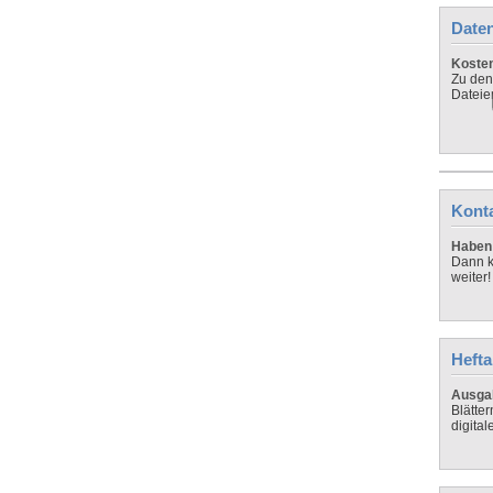
Daten
Koste
Zu den
Dateie
Kont
Haben 
Dann k
weiter!
Hefta
Ausga
Blätte
digital