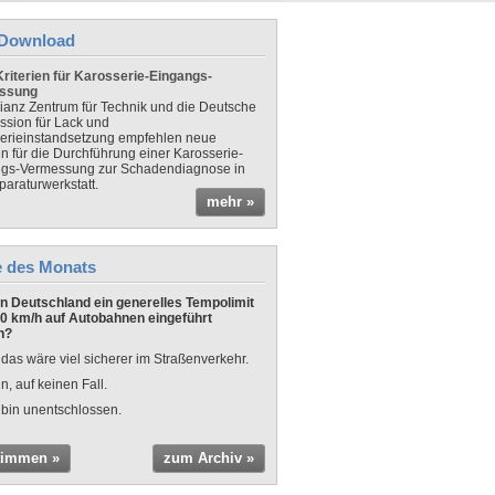
Download
riterien für Karosserie-Eingangs-
ssung
lianz Zentrum für Technik und die Deutsche
sion für Lack und
erieinstandsetzung empfehlen neue
en für die Durchführung einer Karosserie-
gs-Vermessung zur Schadendiagnose in
paraturwerkstatt.
mehr »
e des Monats
 in Deutschland ein generelles Tempolimit
0 km/h auf Autobahnen eingeführt
n?
 das wäre viel sicherer im Straßenverkehr.
n, auf keinen Fall.
 bin unentschlossen.
timmen »
zum Archiv »