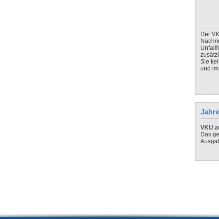
Der VK
Nachri
Unfall
zusätz
Sie ke
und imm
Jahre
VKU au
Das ge
Ausga