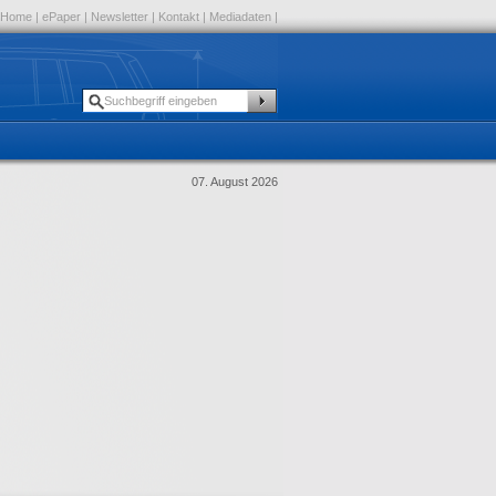
Home
|
ePaper
|
Newsletter
|
Kontakt
|
Mediadaten
|
07. August 2026