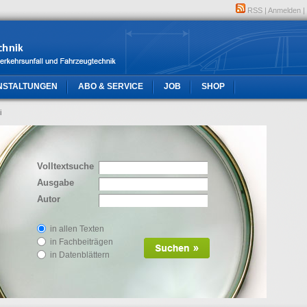
RSS
|
Anmelden
|
NSTALTUNGEN
ABO & SERVICE
JOB
SHOP
i
Volltextsuche
Ausgabe
Autor
in allen Texten
in Fachbeiträgen
in Datenblättern