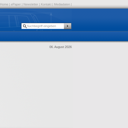
Home
|
ePaper
|
Newsletter
|
Kontakt
|
Mediadaten
|
06. August 2026