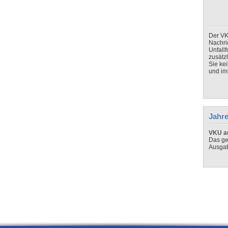
Der VK
Nachri
Unfall
zusätz
Sie ke
und imm
Jahre
VKU au
Das ge
Ausga