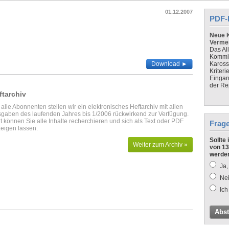
01.12.2007
PDF-
Neue K
Verme
Das Al
Kommis
Download ►
Kaross
Kriteri
Eingan
der Re
ftarchiv
 alle Abonnenten stellen wir ein elektronisches Heftarchiv mit allen
gaben des laufenden Jahres bis 1/2006 rückwirkend zur Verfügung.
t können Sie alle Inhalte recherchieren und sich als Text oder PDF
Frag
eigen lassen.
Sollte
Weiter zum Archiv »
von 13
werde
Ja,
Nei
Ich
Abs