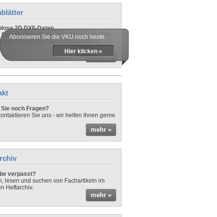
blätter
nlose 2D DXF-Daten
 Datenblättern der Autos gibt es auch DXF-
Abonnieren Sie die VKU noch heute
n zum Download. Nur für Abonnenten!
Hier klicken »
mehr »
akt
Sie noch Fragen?
ontaktieren Sie uns - wir helfen Ihnen gerne
mehr »
rchiv
be verpasst?
rn, lesen und suchen von Fachartikeln im
en Heftarchiv.
mehr »