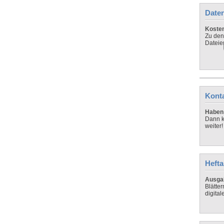
Daten
Koste
Zu den
Dateie
Kont
Haben 
Dann k
weiter!
Hefta
Ausga
Blätte
digital