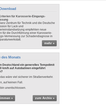
Download
riterien für Karosserie-Eingangs-
ssung
lianz Zentrum für Technik und die Deutsche
sion für Lack und
erieinstandsetzung empfehlen neue
en für die Durchführung einer Karosserie-
gs-Vermessung zur Schadendiagnose in
paraturwerkstatt.
mehr »
e des Monats
 in Deutschland ein generelles Tempolimit
0 km/h auf Autobahnen eingeführt
n?
 das wäre viel sicherer im Straßenverkehr.
n, auf keinen Fall.
 bin unentschlossen.
timmen »
zum Archiv »