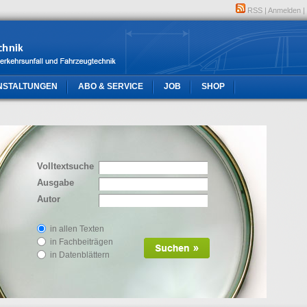
RSS
|
Anmelden
|
NSTALTUNGEN
ABO & SERVICE
JOB
SHOP
Volltextsuche
Ausgabe
Autor
in allen Texten
in Fachbeiträgen
in Datenblättern