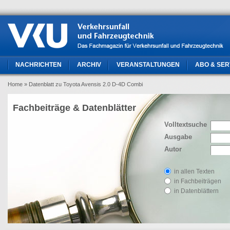
NACHRICHTEN
ARCHIV
VERANSTALTUNGEN
ABO & SER
Home
» Datenblatt zu Toyota Avensis 2.0 D-4D Combi
Fachbeiträge & Datenblätter
Volltextsuche
Ausgabe
Autor
in allen Texten
in Fachbeiträgen
in Datenblättern