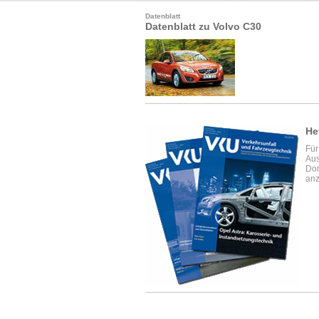
Datenblatt
Datenblatt zu Volvo C30
He
Für
Aus
Dor
anz