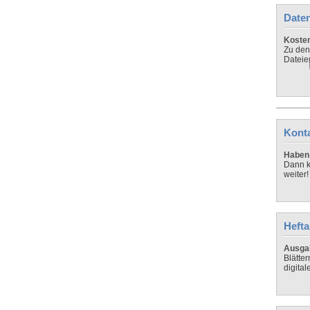
Daten
Koste
Zu den
Dateie
Kont
Haben 
Dann k
weiter!
Hefta
Ausga
Blätte
digital