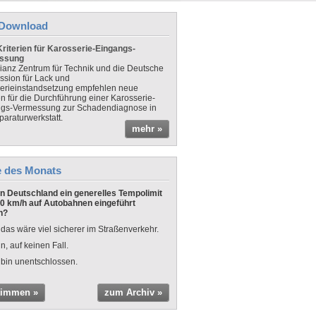
Download
riterien für Karosserie-Eingangs-
ssung
lianz Zentrum für Technik und die Deutsche
sion für Lack und
erieinstandsetzung empfehlen neue
en für die Durchführung einer Karosserie-
gs-Vermessung zur Schadendiagnose in
paraturwerkstatt.
mehr »
e des Monats
 in Deutschland ein generelles Tempolimit
0 km/h auf Autobahnen eingeführt
n?
 das wäre viel sicherer im Straßenverkehr.
n, auf keinen Fall.
 bin unentschlossen.
timmen »
zum Archiv »