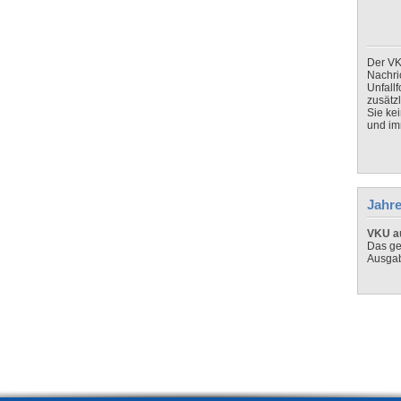
Der VK
Nachri
Unfall
zusätz
Sie ke
und imm
Jahre
VKU au
Das ge
Ausga