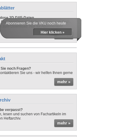
blätter
nlose 2D DXF-Daten
 Datenblättern der Autos gibt es auch DXF-
Abonnieren Sie die VKU noch heute
n zum Download. Nur für Abonnenten!
Hier klicken »
mehr »
akt
Sie noch Fragen?
ontaktieren Sie uns - wir helfen Ihnen gerne
mehr »
rchiv
be verpasst?
rn, lesen und suchen von Fachartikeln im
en Heftarchiv.
mehr »