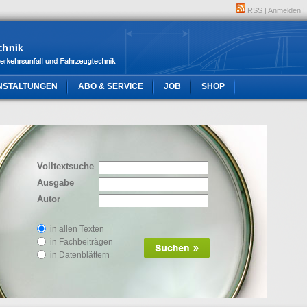
RSS
|
Anmelden
|
NSTALTUNGEN
ABO & SERVICE
JOB
SHOP
Volltextsuche
Ausgabe
Autor
in allen Texten
in Fachbeiträgen
in Datenblättern