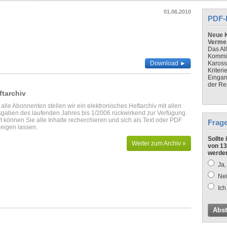
01.06.2010
PDF-
Neue K
Verme
Das Al
Kommis
Download ►
Kaross
Kriteri
Eingan
der Re
ftarchiv
 alle Abonnenten stellen wir ein elektronisches Heftarchiv mit allen
gaben des laufenden Jahres bis 1/2006 rückwirkend zur Verfügung.
t können Sie alle Inhalte recherchieren und sich als Text oder PDF
Frag
eigen lassen.
Sollte
Weiter zum Archiv »
von 13
werde
Ja,
Nei
Ich
Abs