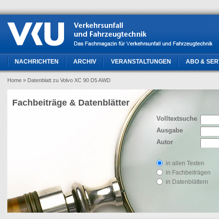
NACHRICHTEN
ARCHIV
VERANSTALTUNGEN
ABO & SER
Home
» Datenblatt zu Volvo XC 90 D5 AWD
Fachbeiträge & Datenblätter
Volltextsuche
Ausgabe
Autor
in allen Texten
in Fachbeiträgen
in Datenblättern