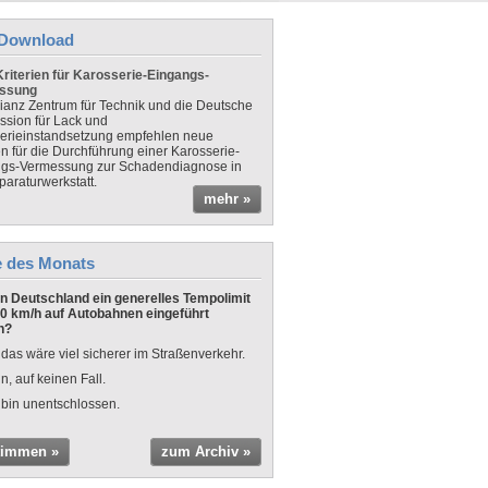
Download
riterien für Karosserie-Eingangs-
ssung
lianz Zentrum für Technik und die Deutsche
sion für Lack und
erieinstandsetzung empfehlen neue
en für die Durchführung einer Karosserie-
gs-Vermessung zur Schadendiagnose in
paraturwerkstatt.
mehr »
e des Monats
 in Deutschland ein generelles Tempolimit
0 km/h auf Autobahnen eingeführt
n?
 das wäre viel sicherer im Straßenverkehr.
n, auf keinen Fall.
 bin unentschlossen.
timmen »
zum Archiv »