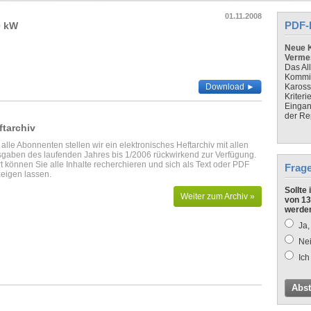
01.11.2008
PDF-
0 kW
Neue K
Verme
Das Al
Kommis
Download ►
Kaross
Kriteri
Eingan
der Re
ftarchiv
 alle Abonnenten stellen wir ein elektronisches Heftarchiv mit allen
gaben des laufenden Jahres bis 1/2006 rückwirkend zur Verfügung.
t können Sie alle Inhalte recherchieren und sich als Text oder PDF
Frag
eigen lassen.
Sollte
Weiter zum Archiv »
von 13
werde
Ja,
Nei
Ich
Abs