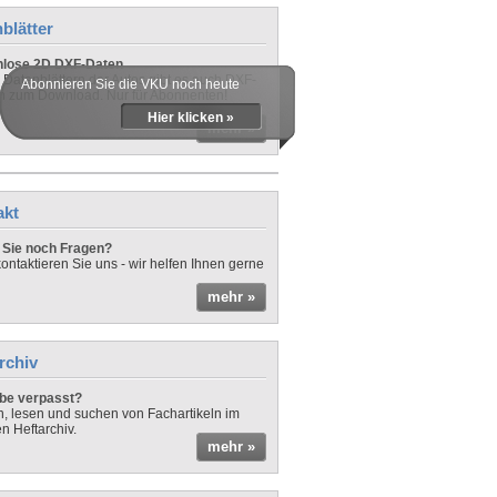
blätter
nlose 2D DXF-Daten
 Datenblättern der Autos gibt es auch DXF-
Abonnieren Sie die VKU noch heute
n zum Download. Nur für Abonnenten!
Hier klicken »
mehr »
akt
Sie noch Fragen?
ontaktieren Sie uns - wir helfen Ihnen gerne
mehr »
rchiv
be verpasst?
rn, lesen und suchen von Fachartikeln im
en Heftarchiv.
mehr »