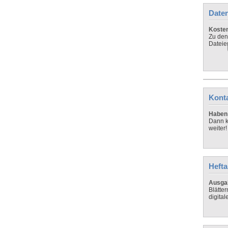
Daten
Koste
Zu den
Dateie
Kont
Haben 
Dann k
weiter!
Hefta
Ausga
Blätte
digital