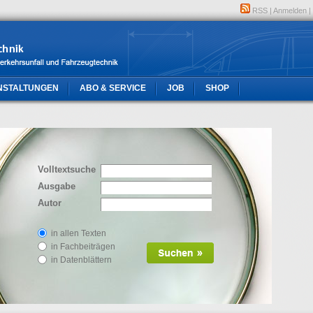
RSS
|
Anmelden
|
NSTALTUNGEN
ABO & SERVICE
JOB
SHOP
Volltextsuche
Ausgabe
Autor
in allen Texten
in Fachbeiträgen
in Datenblättern