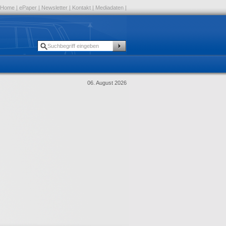
Home
|
ePaper
|
Newsletter
|
Kontakt
|
Mediadaten
|
06. August 2026