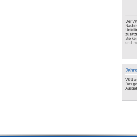
Der VK
Nachri
Unfall
zusätz
Sie ke
und imm
Jahre
VKU au
Das ge
Ausga