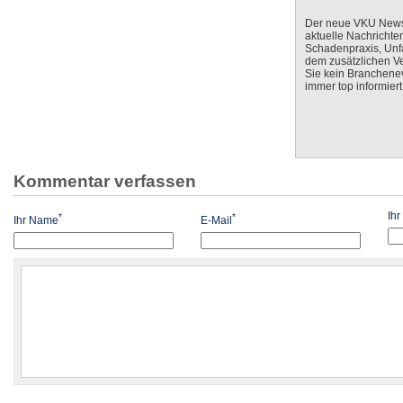
Der neue VKU Newsle
aktuelle Nachrichte
Schadenpraxis, Unfa
dem zusätzlichen V
Sie kein Branchenev
immer top informiert
Kommentar verfassen
Ih
*
*
Ihr Name
E-Mail