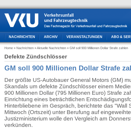
NACHRICHTEN
ARCHIV
VERANSTALTUNGEN
ABO & SER
Home
» Nachrichten
» Aktuelle Nachrichten
» GM soll 900 Millionen Dollar Strafe zahlen
Defekte Zündschlösser
GM soll 900 Millionen Dollar Strafe za
Der größte US-Autobauer General Motors (GM) m
Skandals um defekte Zündschlösser einem Medien
900 Millionen Dollar (795 Millionen Euro) Strafe z
Einrichtung eines beträchtlichen Entschädigungsf
Hinterbliebene im Gespräch, berichtete das "Wall 
Mittwoch (Ortszeit) unter Berufung auf eingeweiht
Justizministerium wolle den Vergleich am Donners
verkünden.