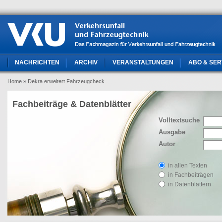
NACHRICHTEN
ARCHIV
VERANSTALTUNGEN
ABO & SER
Home
» Dekra erweitert Fahrzeugcheck
Fachbeiträge & Datenblätter
Volltextsuche
Ausgabe
Autor
in allen Texten
in Fachbeiträgen
in Datenblättern