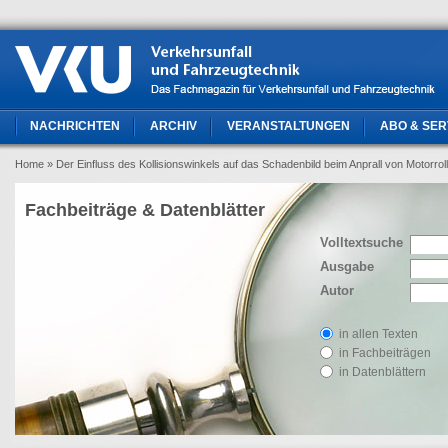
NACHRICHTEN
ARCHIV
VERANSTALTUNGEN
ABO & SER
Home
» Der Einfluss des Kollisionswinkels auf das Schadenbild beim Anprall von Motorrol
Fachbeiträge & Datenblätter
Volltextsuche
Ausgabe
Autor
in allen Texten
in Fachbeiträgen
in Datenblättern