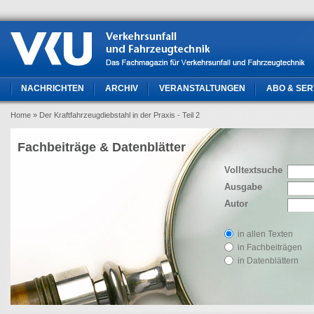
NACHRICHTEN
ARCHIV
VERANSTALTUNGEN
ABO & SER
Home
» Der Kraftfahrzeugdiebstahl in der Praxis - Teil 2
Fachbeiträge & Datenblätter
Volltextsuche
Ausgabe
Autor
in allen Texten
in Fachbeiträgen
in Datenblättern