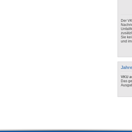
Der VK
Nachri
Unfall
zusätz
Sie ke
und imm
Jahre
VKU au
Das ge
Ausga