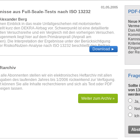
01.05.2005
PDF-
nisse aus Full-Scale-Tests nach ISO 13232
 Alexander Berg
Neue K
inen Einblick in das reale Unfallgeschehen mit motorisierten
Verme
llt kurz den DEKRA-Airbag vor. Schwerpunkt ist eine detaillierte
Das Al
llen Versuchsreihe und ein Vergleich mit den vorherigen Versuchen.
Kommis
genmerk liegt hier auf dem Primäranprall (Anprall am
Kaross
n). Die Interpretation der Ergebnisse unter der Berücksichtigung
Kriteri
ner Risiko/Nutzen-Analyse nach ISO 13232 beschließt den Beitrag.
Eingan
Download ►
der Re
ftarchiv
Frag
 alle Abonnenten stellen wir ein elektronisches Heftarchiv mit allen
gaben des laufenden Jahres bis 1/2006 rückwirkend zur Verfügung.
t können Sie alle Inhalte recherchieren und sich als Text oder PDF
Sollte
eigen lassen.
von 13
werde
Weiter zum Archiv »
Ja,
Nei
Ich
Abs