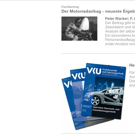
Fachbeitrag
Der Motorradairbag - neueste Ergeb
Peter Rücker; F.
Der Beitrag gibt e
Zweirädern und ste
Analyse der aktue
Ein besonderes Au
Personenkraftwage
erster Ansätze ei
He
Für
Aus
Dor
anz