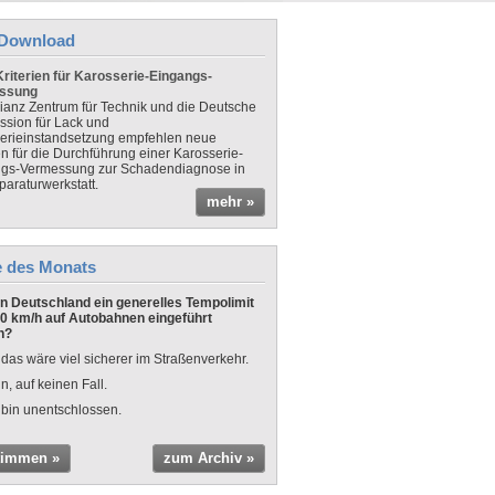
Download
riterien für Karosserie-Eingangs-
ssung
lianz Zentrum für Technik und die Deutsche
sion für Lack und
erieinstandsetzung empfehlen neue
en für die Durchführung einer Karosserie-
gs-Vermessung zur Schadendiagnose in
paraturwerkstatt.
mehr »
e des Monats
 in Deutschland ein generelles Tempolimit
0 km/h auf Autobahnen eingeführt
n?
 das wäre viel sicherer im Straßenverkehr.
n, auf keinen Fall.
 bin unentschlossen.
timmen »
zum Archiv »