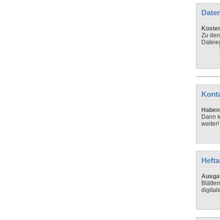
Daten
Koste
Zu den
Dateie
Kont
Haben 
Dann k
weiter!
Hefta
Ausga
Blätte
digital