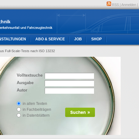
RSS
|
Anmelden
|
NSTALTUNGEN
ABO & SERVICE
JOB
SHOP
aus Full-Scale-Tests nach ISO 13232
Volltextsuche
Ausgabe
Autor
in allen Texten
in Fachbeiträgen
in Datenblättern