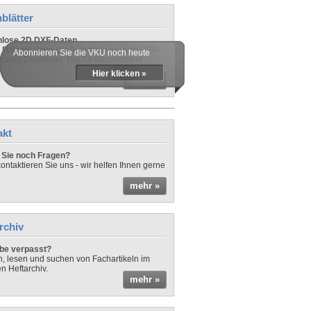
blätter
nlose 2D DXF-Daten
 Datenblättern der Autos gibt es auch DXF-
Abonnieren Sie die VKU noch heute
n zum Download. Nur für Abonnenten!
Hier klicken »
mehr »
akt
Sie noch Fragen?
ontaktieren Sie uns - wir helfen Ihnen gerne
mehr »
rchiv
be verpasst?
rn, lesen und suchen von Fachartikeln im
en Heftarchiv.
mehr »