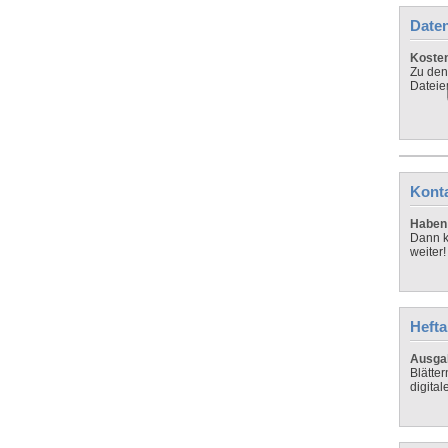
Daten
Koste
Zu den
Dateie
Kont
Haben 
Dann k
weiter!
Hefta
Ausga
Blätte
digital