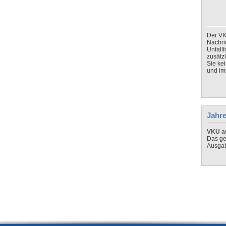
Der VK
Nachri
Unfall
zusätz
Sie ke
und imm
Jahre
VKU au
Das ge
Ausga