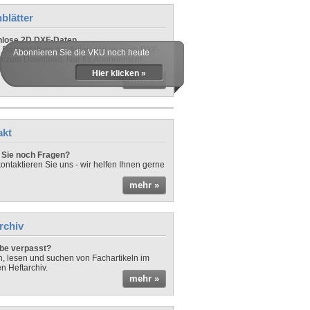
blätter
nlose 2D DXF-Daten
 Datenblättern der Autos gibt es auch DXF-
Abonnieren Sie die VKU noch heute
n zum Download. Nur für Abonnenten!
Hier klicken »
mehr »
akt
Sie noch Fragen?
ontaktieren Sie uns - wir helfen Ihnen gerne
mehr »
rchiv
be verpasst?
rn, lesen und suchen von Fachartikeln im
en Heftarchiv.
mehr »