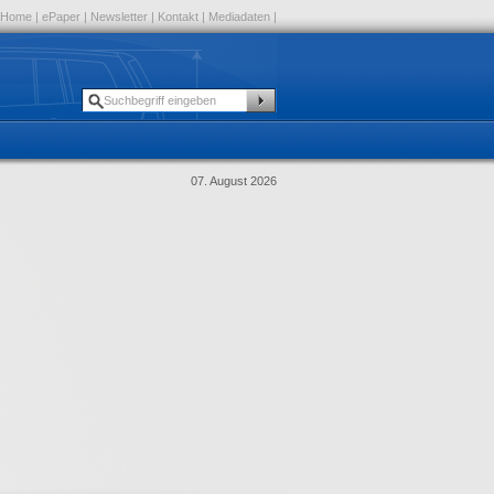
Home
|
ePaper
|
Newsletter
|
Kontakt
|
Mediadaten
|
07. August 2026