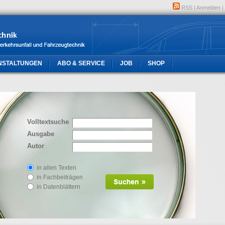
RSS
|
Anmelden
|
NSTALTUNGEN
ABO & SERVICE
JOB
SHOP
Volltextsuche
Ausgabe
Autor
in allen Texten
in Fachbeiträgen
in Datenblättern