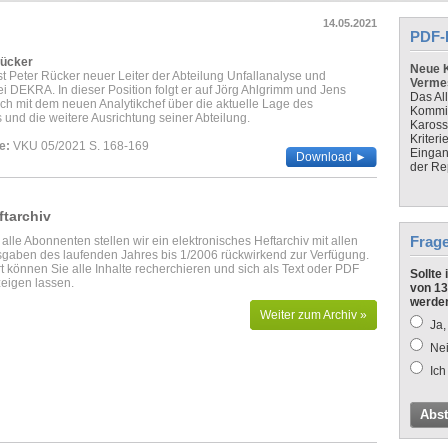
14.05.2021
PDF-
ücker
Neue K
ist Peter Rücker neuer Leiter der Abteilung Unfallanalyse und
Verme
i DEKRA. In dieser Position folgt er auf Jörg Ahlgrimm und Jens
Das Al
ch mit dem neuen Analytikchef über die aktuelle Lage des
Kommis
 und die weitere Ausrichtung seiner Abteilung.
Kaross
Kriteri
e:
VKU 05/2021 S. 168-169
Eingan
Download ►
der Re
ftarchiv
Frag
 alle Abonnenten stellen wir ein elektronisches Heftarchiv mit allen
gaben des laufenden Jahres bis 1/2006 rückwirkend zur Verfügung.
t können Sie alle Inhalte recherchieren und sich als Text oder PDF
Sollte
eigen lassen.
von 13
werde
Weiter zum Archiv »
Ja,
Nei
Ich
Abs