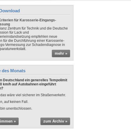
Download
riterien für Karosserie-Eingangs-
ssung
lianz Zentrum für Technik und die Deutsche
sion für Lack und
erieinstandsetzung empfehlen neue
en für die Durchführung einer Karosserie-
gs-Vermessung zur Schadendiagnose in
paraturwerkstatt.
mehr »
e des Monats
 in Deutschland ein generelles Tempolimit
0 km/h auf Autobahnen eingeführt
n?
 das wäre viel sicherer im Straßenverkehr.
n, auf keinen Fall.
 bin unentschlossen.
timmen »
zum Archiv »