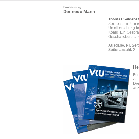
Fachbeitrag
Der neue Mann
Thomas Seidenst
Seit letztem Jahr 
Unfallforschung be
König. Ein Gesprä
Geschäftsbereichs
Ausgabe, Nr, Seit
Seitenanzahl:
2
He
Für
Aus
Dor
anz