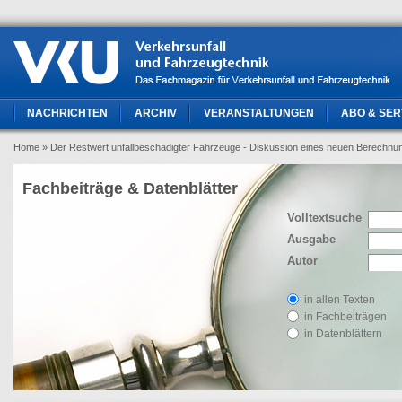
NACHRICHTEN
ARCHIV
VERANSTALTUNGEN
ABO & SER
Home
» Der Restwert unfallbeschädigter Fahrzeuge - Diskussion eines neuen Berech
Fachbeiträge & Datenblätter
Volltextsuche
Ausgabe
Autor
in allen Texten
in Fachbeiträgen
in Datenblättern