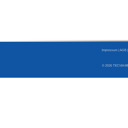
Impressum
|
AGB
© 2026 TECVIA M