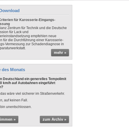
Download
riterien für Karosserie-Eingangs-
ssung
lianz Zentrum für Technik und die Deutsche
sion für Lack und
erieinstandsetzung empfehlen neue
en für die Durchführung einer Karosserie-
gs-Vermessung zur Schadendiagnose in
paraturwerkstatt.
mehr »
e des Monats
 in Deutschland ein generelles Tempolimit
0 km/h auf Autobahnen eingeführt
n?
 das wäre viel sicherer im Straßenverkehr.
n, auf keinen Fall.
 bin unentschlossen.
timmen »
zum Archiv »