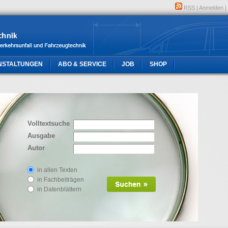
RSS
|
Anmelden
|
NSTALTUNGEN
ABO & SERVICE
JOB
SHOP
Volltextsuche
Ausgabe
Autor
in allen Texten
in Fachbeiträgen
in Datenblättern