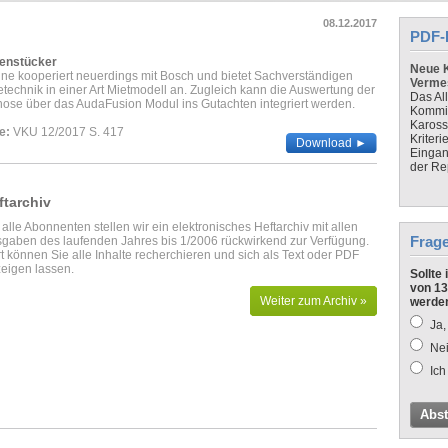
08.12.2017
PDF-
enstücker
Neue K
e kooperiert neuerdings mit Bosch und bietet Sachverständigen
Verme
echnik in einer Art Mietmodell an. Zugleich kann die Auswertung der
Das Al
ose über das AudaFusion Modul ins Gutachten integriert werden.
Kommis
Kaross
e:
VKU 12/2017 S. 417
Kriteri
Download ►
Eingan
der Re
ftarchiv
 alle Abonnenten stellen wir ein elektronisches Heftarchiv mit allen
Frag
gaben des laufenden Jahres bis 1/2006 rückwirkend zur Verfügung.
t können Sie alle Inhalte recherchieren und sich als Text oder PDF
eigen lassen.
Sollte
von 13
Weiter zum Archiv »
werde
Ja,
Nei
Ich
Abs