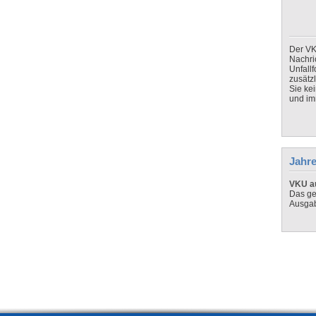
Der VK
Nachri
Unfall
zusätz
Sie ke
und imm
Jahre
VKU au
Das ge
Ausga