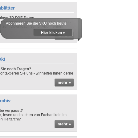
blätter
nlose 2D DXF-Daten
 Datenblättern der Autos gibt es auch DXF-
Abonnieren Sie die VKU noch heute
n zum Download. Nur für Abonnenten!
Hier klicken »
mehr »
akt
Sie noch Fragen?
ontaktieren Sie uns - wir helfen Ihnen gerne
mehr »
rchiv
be verpasst?
rn, lesen und suchen von Fachartikeln im
en Heftarchiv.
mehr »