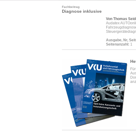
Fachbeitrag
Diagnose inklusive
Von Thomas Seid
Audatex AUTOonlin
Fahrzeugdiagnoset
Steuergerätediagn
Ausgabe, Nr, Seit
Seitenanzahl:
1
He
Für
Aus
Dor
anz