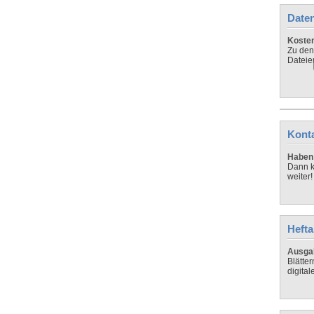
Daten
Koste
Zu den
Dateie
Kont
Haben 
Dann k
weiter!
Hefta
Ausga
Blätte
digital