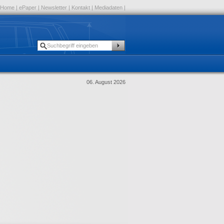
Home
|
ePaper
|
Newsletter
|
Kontakt
|
Mediadaten
|
06. August 2026