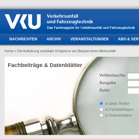
NACHRICHTEN
ARCHIV
VERANSTALTUNGEN
ABO & SER
Home
» Die Aufklärung suizidaler Ereignisse am Beispiel eines Alleinunfalls
Fachbeiträge & Datenblätter
Volltextsuche
Ausgabe
Autor
in allen Texten
in Fachbeiträgen
in Datenblättern