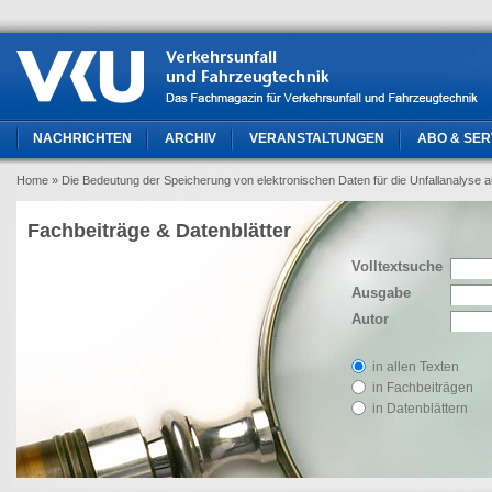
NACHRICHTEN
ARCHIV
VERANSTALTUNGEN
ABO & SER
Home
» Die Bedeutung der Speicherung von elektronischen Daten für die Unfallanalyse a
Fachbeiträge & Datenblätter
Volltextsuche
Ausgabe
Autor
in allen Texten
in Fachbeiträgen
in Datenblättern