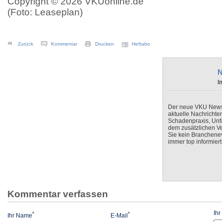
Copyright © 2026 VKUonline.de
(Foto: Leaseplan)
Zurück
Kommentar
Drucken
Heftabo
N
I
Der neue VKU Newsle
aktuelle Nachrichte
Schadenpraxis, Unfa
dem zusätzlichen V
Sie kein Branchenev
immer top informiert
Kommentar verfassen
Ih
*
*
Ihr Name
E-Mail