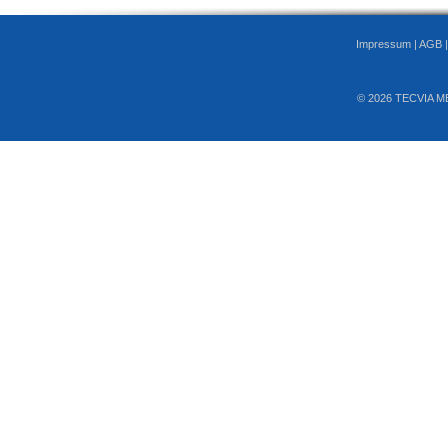
Impressum
|
AGB
© 2026 TECVIA M