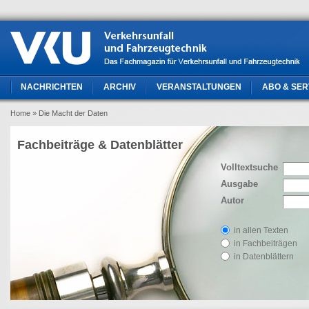
NACHRICHTEN
ARCHIV
VERANSTALTUNGEN
ABO & SER
Home
» Die Macht der Daten
Fachbeiträge & Datenblätter
Volltextsuche
Ausgabe
Autor
in allen Texten
in Fachbeiträgen
in Datenblättern