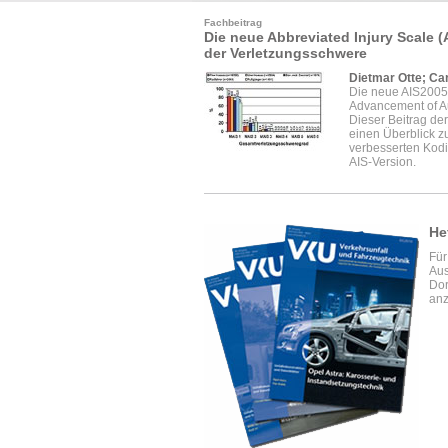
Fachbeitrag
Die neue Abbreviated Injury Scale (A
der Verletzungsschwere
Dietmar Otte; Car
Die neue AIS2005 
Advancement of A
Dieser Beitrag de
einen Überblick z
verbesserten Kodi
AIS-Version.
He
Für
Aus
Dor
anz