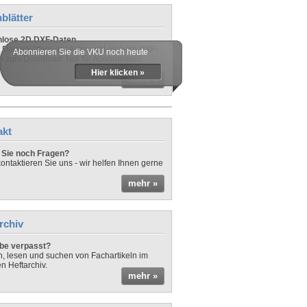
blätter
nlose 2D DXF-Daten
 Datenblättern der Autos gibt es auch DXF-
Abonnieren Sie die VKU noch heute
n zum Download. Nur für Abonnenten!
Hier klicken »
mehr »
akt
Sie noch Fragen?
ontaktieren Sie uns - wir helfen Ihnen gerne
mehr »
rchiv
be verpasst?
rn, lesen und suchen von Fachartikeln im
en Heftarchiv.
mehr »