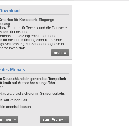
Download
riterien für Karosserie-Eingangs-
ssung
lianz Zentrum für Technik und die Deutsche
sion für Lack und
erieinstandsetzung empfehlen neue
en für die Durchführung einer Karosserie-
gs-Vermessung zur Schadendiagnose in
paraturwerkstatt.
mehr »
e des Monats
 in Deutschland ein generelles Tempolimit
0 km/h auf Autobahnen eingeführt
n?
 das wäre viel sicherer im Straßenverkehr.
n, auf keinen Fall.
 bin unentschlossen.
timmen »
zum Archiv »