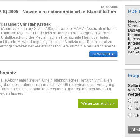
01.10.2006
PDF-
IS) 2005 - Nutzen einer standardisierten Klassifikation
Neue K
l Haasper; Christian Krettek
Verme
(Abbreviated Injury Scale 2005) ist von der AAAM (Association for the
Das Al
utomotive Medicine) Ende letzten Jahres herausgegeben worden.
Kommis
r Unfallforschung der Medizinischen Hochschule Hannover liefert
Kaross
ur Historie, Anwendungsmöglichkeit in Medizin und Technik und zu
Kriteri
ermöglichkeiten der Verletzungsschwere durch die neu erschienene
Eingan
der Re
Download ►
ftarchiv
Frag
 alle Abonnenten stellen wir ein elektronisches Heftarchiv mit allen
gaben des laufenden Jahres bis 1/2006 rückwirkend zur Verfügung.
Sollte
t können Sie alle Inhalte recherchieren und sich als Text oder PDF
von 13
eigen lassen.
werde
Ja,
Weiter zum Archiv »
Nei
Ich
Abs