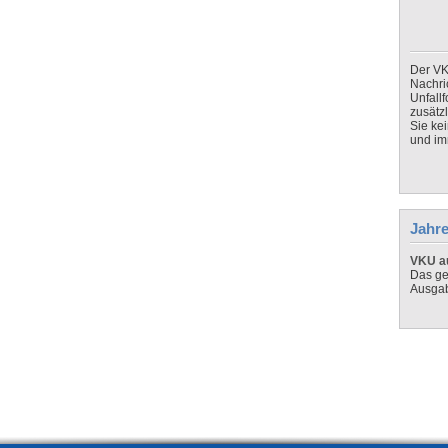
Der VK
Nachri
Unfall
zusätz
Sie ke
und imm
Jahre
VKU au
Das ge
Ausga