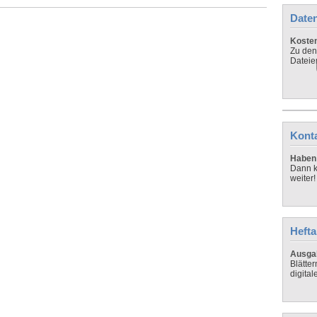
Daten
Koste
Zu den
Dateie
Kont
Haben 
Dann k
weiter!
Hefta
Ausga
Blätte
digital