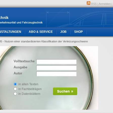
RSS
|
Anmelden
|
NSTALTUNGEN
ABO & SERVICE
JOB
SHOP
05 - Nutzen einer standardisierten Klassifikation der Verletzungsschwere
Volltextsuche
Ausgabe
Autor
in allen Texten
in Fachbeiträgen
in Datenblättern