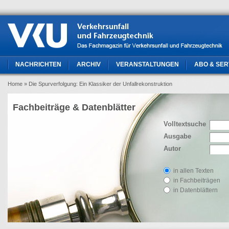
NACHRICHTEN
ARCHIV
VERANSTALTUNGEN
ABO & SER
Home
» Die Spurverfolgung: Ein Klassiker der Unfallrekonstruktion
Fachbeiträge & Datenblätter
Volltextsuche
Ausgabe
Autor
in allen Texten
in Fachbeiträgen
in Datenblättern