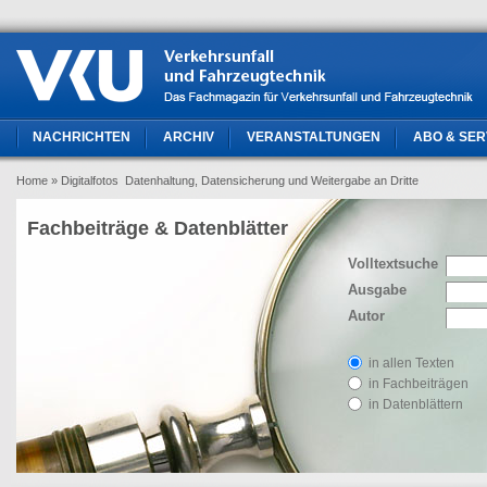
NACHRICHTEN
ARCHIV
VERANSTALTUNGEN
ABO & SER
Home
» Digitalfotos  Datenhaltung, Datensicherung und Weitergabe an Dritte
Fachbeiträge & Datenblätter
Volltextsuche
Ausgabe
Autor
in allen Texten
in Fachbeiträgen
in Datenblättern