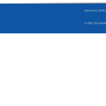
Impressum
|
AGB
© 2026 TECVIA M