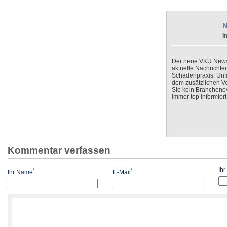
N
I
Der neue VKU Newsle
aktuelle Nachrichte
Schadenpraxis, Unfa
dem zusätzlichen V
Sie kein Branchenev
immer top informiert
Kommentar verfassen
Ih
*
*
Ihr Name
E-Mail