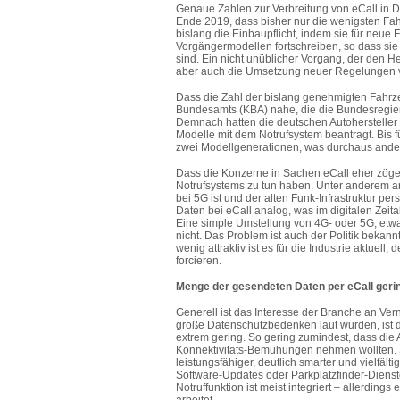
Genaue Zahlen zur Verbreitung von eCall in D
Ende 2019, dass bisher nur die wenigsten Fa
bislang die Einbaupflicht, indem sie für neu
Vorgängermodellen fortschreiben, so dass sie 
sind. Ein nicht unüblicher Vorgang, der den He
aber auch die Umsetzung neuer Regelungen 
Dass die Zahl der bislang genehmigten Fahrzeu
Bundesamts (KBA) nahe, die die Bundesregieru
Demnach hatten die deutschen Autohersteller
Modelle mit dem Notrufsystem beantragt. Bis 
zwei Modellgenerationen, was durchaus ande
Dass die Konzerne in Sachen eCall eher zöge
Notrufsystems zu tun haben. Unter anderem ar
bei 5G ist und der alten Funk-Infrastruktur pe
Daten bei eCall analog, was im digitalen Zeita
Eine simple Umstellung von 4G- oder 5G, etwa
nicht. Das Problem ist auch der Politik bekan
wenig attraktiv ist es für die Industrie aktuel
forcieren.
Menge der gesendeten Daten per eCall geri
Generell ist das Interesse der Branche an Ver
große Datenschutzbedenken laut wurden, ist 
extrem gering. So gering zumindest, dass die A
Konnektivitäts-Bemühungen nehmen wollten. S
leistungsfähiger, deutlich smarter und vielfält
Software-Updates oder Parkplatzfinder-Dienst
Notruffunktion ist meist integriert – allerdin
arbeitet.