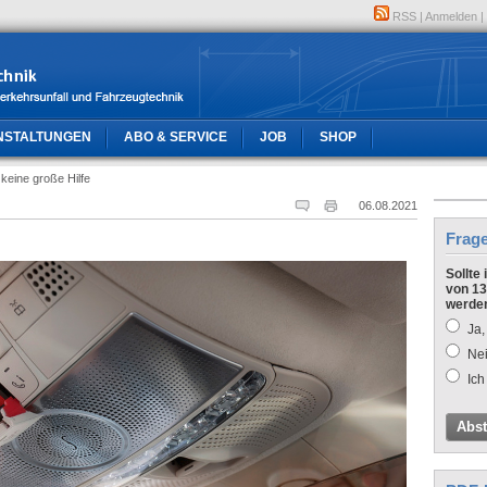
RSS
|
Anmelden
|
NSTALTUNGEN
ABO & SERVICE
JOB
SHOP
keine große Hilfe
06.08.2021
Frag
Sollte
von 13
werde
Ja,
Nei
Ich
Abs