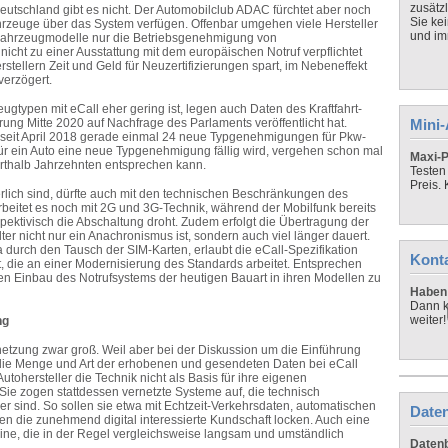
zusätz
eutschland gibt es nicht. Der Automobilclub ADAC fürchtet aber noch
Sie ke
hrzeuge über das System verfügen. Offenbar umgehen viele Hersteller
und imm
e Fahrzeugmodelle nur die Betriebsgenehmigung von
nicht zu einer Ausstattung mit dem europäischen Notruf verpflichtet
rstellern Zeit und Geld für Neuzertifizierungen spart, im Nebeneffekt
verzögert.
gtypen mit eCall eher gering ist, legen auch Daten des Kraftfahrt-
ng Mitte 2020 auf Nachfrage des Parlaments veröffentlicht hat.
Mini
 seit April 2018 gerade einmal 24 neue Typgenehmigungen für Pkw-
für ein Auto eine neue Typgenehmigung fällig wird, vergehen schon mal
Maxi-P
rthalb Jahrzehnten entsprechen kann.
Testen
Preis.
rlich sind, dürfte auch mit den technischen Beschränkungen des
beitet es noch mit 2G und 3G-Technik, während der Mobilfunk bereits
rspektivisch die Abschaltung droht. Zudem erfolgt die Übertragung der
lter nicht nur ein Anachronismus ist, sondern auch viel länger dauert.
 durch den Tausch der SIM-Karten, erlaubt die eCall-Spezifikation
Kont
nt, die an einer Modernisierung des Standards arbeitet. Entsprechen
l, den Einbau des Notrufsystems der heutigen Bauart in ihren Modellen zu
Haben 
Dann k
weiter!
ng
netzung zwar groß. Weil aber bei der Diskussion um die Einführung
die Menge und Art der erhobenen und gesendeten Daten bei eCall
utohersteller die Technik nicht als Basis für ihre eigenen
ie zogen stattdessen vernetzte Systeme auf, die technisch
iger sind. So sollen sie etwa mit Echtzeit-Verkehrsdaten, automatischen
Daten
en die zunehmend digital interessierte Kundschaft locken. Auch eine
gs eine, die in der Regel vergleichsweise langsam und umständlich
Datenb