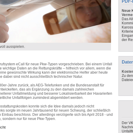
PDF-
Neue K
Verme
Das Al
Kommis
Kaross
Kriteri
Eingan
der Re
voll ausspielen.
Daten
trufsystem eCall für neue Pkw-Typen vorgeschrieben. Bei einem Unfall
 wichtige Daten an die Rettungskräfte – hilfreich vor allem, wenn die
Koste
 Seine gewünschte Wirkung kann der elektronische Helfer aber heute
Zu den
se dabei sind nicht ausschließlich technischer Natur.
Dateie
80er-Jahre zurück, als AEG-Telefunken und die Bundesanstalt für
ntwickelten, das als Ergänzung zu den damals zahlreichen
ellerer Unfallmeldung und besserer Lokalisierbarkeit der Havarierten
eitliche Unfallfolgen zumindest abgemildert werden.
Ausstattungskosten konnte sich die Idee damals jedoch nicht
unks sorgte im neuen Jahrtausend für neuen Schwung, der schließlich
 Einbau beschloss. Der allerdings verzögerte sich bis April 2018 - und
en, sondern nur für neue Pkw-Typen.
Der VK
Nachri
icht
Unfall