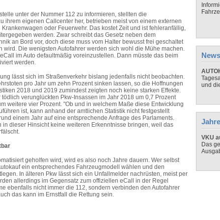
Inform
Fahrze
tstelle unter der Nummer 112 zu informieren, stellten die
u ihrem eigenen Callcenter her, betrieben meist von einem externen
nn Krankenwagen oder Feuerwehr. Das kostet Zeit und ist fehleranfällig,
eitergegeben werden. Zwar schreibt das Gesetz neben dem
chnik an Bord vor, doch diese muss vom Halter bewusst frei geschaltet
 wird. Die wenigsten Autofahrer werden sich wohl die Mühe machen.
News
eCall im Auto defaultmäßig voreinzustellen. Dann müsste das beim
iviert werden.
AUTOH
ung lässt sich im Straßenverkehr bislang jedenfalls nicht beobachten.
Tagesa
rkehrstoten pro Jahr um zehn Prozent sinken lassen, so die Hoffnungen
und di
istiken 2018 und 2019 zumindest zeigten noch keine starken Effekte.
r tödlich verunglückten Pkw-Insassen im Jahr 2018 um 0,7 Prozent
um weitere vier Prozent. "Ob und in welchem Maße diese Entwicklung
ühren ist, kann anhand der amtlichen Statistik nicht festgestellt
 rund einem Jahr auf eine entsprechende Anfrage des Parlaments.
Jahre
in dieser Hinsicht keine weiteren Erkenntnisse bringen, weil das
rfälscht.
VKU au
Das ge
tbar
Ausga
matisiert geholfen wird, wird es also noch Jahre dauern. Wer selbst
eim Autokauf ein entsprechendes Fahrzeugmodell wählen und den
legen. In älteren Pkw lässt sich ein Unfallmelder nachrüsten, meist per
den allerdings im Gegensatz zum offiziellen eCall in der Regel
me ebenfalls nicht immer die 112, sondern verbinden den Autofahrer
uch das kann im Ernstfall die Rettung sein.