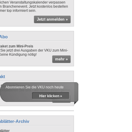
lichen Veranstaltungskalender verpassen
in Branchenevent. Jetzt kostenlos bestellen
er top informiert sein.
Jetzt anmelden »
-Abo
aket zum Mini-Preis
 Sie jetzt drei Ausgaben der VKU zum Mini-
 Keine Kündigung nötig!
mehr »
akt
Sie noch Fragen?
Abonnieren Sie die VKU noch heute
ontaktieren Sie uns - wir helfen Ihnen gerne
Hier klicken »
mehr »
blätter-Archiv
lätter