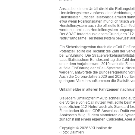
Anstatt bei einem Unfall direkt die Rettungslei
Herstellersysteme zunächst eine Verbindung z
Dienstleister. Erst der Telefonist alarmiert da
etwa wenn Positionsdaten mündlich falsch w
Herstellersystem auch die offizielle E-Call-Te
werden, damit das Herstellersystem umgangen
Der ADAC fordert aus diesem Grund, den 112-
Notruf langsame Herstellersystem bewusst akt
Ein Sicherheitsgewinn durch die eCall-Einführ
Potenziell sollte die Technik die Zahl der Ve
bei Einführung. Die Straßenverkehrsunfallstat
Laut Statistischem Bundesamt lag die Zahl de
unter dem Vorjahreswert, 2019 sank die Zahl 
auf die Einführung der eCall-Systeme zurückzuf
werden", antwortete die Bundesregierung vor
Auch die Corona-Jahre 2020 und 2021 dürften 
geringere Verkehrsaufkommen die Statistik ve
Unfallmelder in älteren Fahrzeugen nachrüs
Bis jedem Unfallopfer im Auto schnell und auto
die Vorteile von eCall nutzen will, sollte b
gesetzlichen 112-Notruf auch als Standard fest
Funkstecker für den ODB-Anschluss. Dafür wer
Abokosten fällig. Zudem alarmieren die Syste
zunächst mit einem eigenen Callcenter. Aber a
Copyright © 2026 VKUonline.de
(Foto: Daimler)