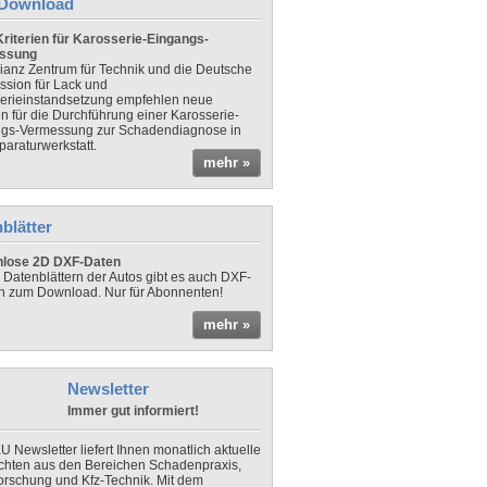
Download
riterien für Karosserie-Eingangs-
ssung
lianz Zentrum für Technik und die Deutsche
sion für Lack und
erieinstandsetzung empfehlen neue
en für die Durchführung einer Karosserie-
gs-Vermessung zur Schadendiagnose in
paraturwerkstatt.
mehr »
blätter
nlose 2D DXF-Daten
 Datenblättern der Autos gibt es auch DXF-
n zum Download. Nur für Abonnenten!
mehr »
Newsletter
Immer gut informiert!
U Newsletter liefert Ihnen monatlich aktuelle
chten aus den Bereichen Schadenpraxis,
forschung und Kfz-Technik. Mit dem