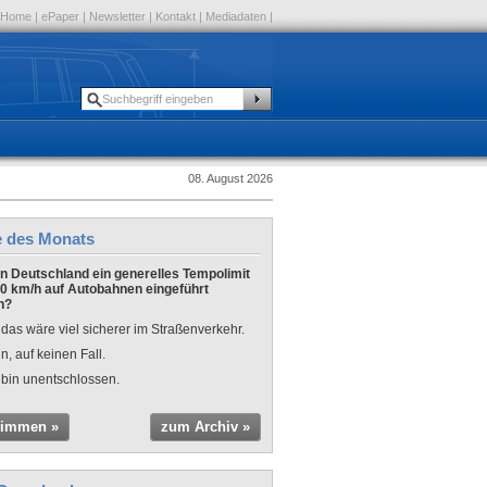
Home
|
ePaper
|
Newsletter
|
Kontakt
|
Mediadaten
|
08. August 2026
e des Monats
 in Deutschland ein generelles Tempolimit
0 km/h auf Autobahnen eingeführt
n?
 das wäre viel sicherer im Straßenverkehr.
n, auf keinen Fall.
 bin unentschlossen.
timmen »
zum Archiv »