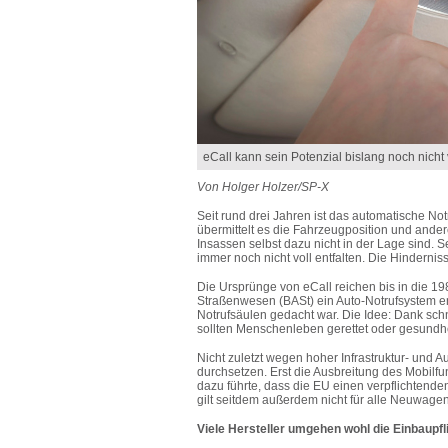
eCall kann sein Potenzial bislang noch nicht 
Von Holger Holzer/SP-X
Seit rund drei Jahren ist das automatische No
übermittelt es die Fahrzeugposition und andere
Insassen selbst dazu nicht in der Lage sind.
immer noch nicht voll entfalten. Die Hindernis
Die Ursprünge von eCall reichen bis in die 19
Straßenwesen (BASt) ein Auto-Notrufsystem e
Notrufsäulen gedacht war. Die Idee: Dank schn
sollten Menschenleben gerettet oder gesundh
Nicht zuletzt wegen hoher Infrastruktur- und 
durchsetzen. Erst die Ausbreitung des Mobilf
dazu führte, dass die EU einen verpflichtenden
gilt seitdem außerdem nicht für alle Neuwag
Viele Hersteller umgehen wohl die Einbaupfl