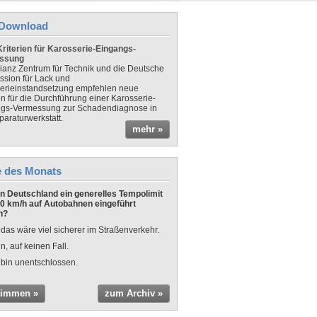
Download
riterien für Karosserie-Eingangs-
ssung
lianz Zentrum für Technik und die Deutsche
sion für Lack und
erieinstandsetzung empfehlen neue
en für die Durchführung einer Karosserie-
gs-Vermessung zur Schadendiagnose in
paraturwerkstatt.
mehr »
e des Monats
 in Deutschland ein generelles Tempolimit
0 km/h auf Autobahnen eingeführt
n?
 das wäre viel sicherer im Straßenverkehr.
n, auf keinen Fall.
 bin unentschlossen.
timmen »
zum Archiv »