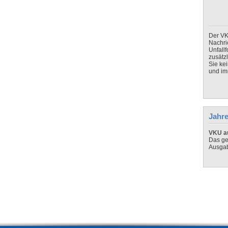
Der VK
Nachri
Unfall
zusätz
Sie ke
und imm
Jahre
VKU au
Das ge
Ausga