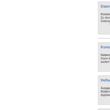
Daten
Koste
Zu den
Dateie
Kont
Haben 
Dann k
weiter!
Hefta
Ausga
Blätte
digital