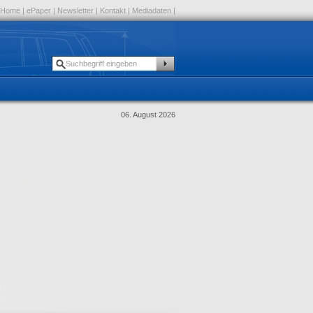
Home
|
ePaper
|
Newsletter
|
Kontakt
|
Mediadaten
|
06. August 2026