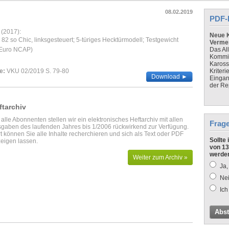
08.02.2019
PDF-
 (2017):
Neue K
82 so Chic, linksgesteuert; 5-türiges Hecktürmodell; Testgewicht
Verme
 Euro NCAP)
Das Al
Kommis
Kaross
e:
VKU 02/2019 S. 79-80
Kriteri
Download ►
Eingan
der Re
ftarchiv
 alle Abonnenten stellen wir ein elektronisches Heftarchiv mit allen
Frag
gaben des laufenden Jahres bis 1/2006 rückwirkend zur Verfügung.
t können Sie alle Inhalte recherchieren und sich als Text oder PDF
Sollte
eigen lassen.
von 13
werde
Weiter zum Archiv »
Ja,
Nei
Ich
Abs