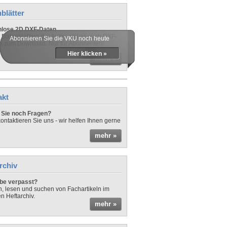
blätter
nlose 2D DXF-Daten
 Datenblättern der Autos gibt es auch DXF-
Abonnieren Sie die VKU noch heute
n zum Download. Nur für Abonnenten!
Hier klicken »
mehr »
akt
Sie noch Fragen?
ontaktieren Sie uns - wir helfen Ihnen gerne
mehr »
rchiv
be verpasst?
rn, lesen und suchen von Fachartikeln im
en Heftarchiv.
mehr »