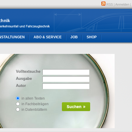
RSS
|
Anmelden
|
NSTALTUNGEN
ABO & SERVICE
JOB
SHOP
Volltextsuche
Ausgabe
Autor
in allen Texten
in Fachbeiträgen
in Datenblättern