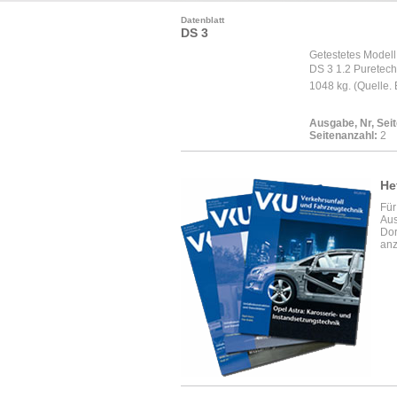
Datenblatt
DS 3
Getestetes Modell
DS 3 1.2 Puretech 
1048 kg. (Quelle.
Ausgabe, Nr, Seit
Seitenanzahl:
2
He
Für
Aus
Dor
anz