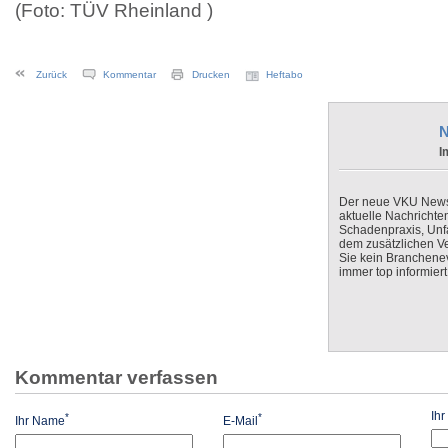
(Foto: TÜV Rheinland )
Zurück
Kommentar
Drucken
Heftabo
N
I
Der neue VKU Newsle
aktuelle Nachrichte
Schadenpraxis, Unfa
dem zusätzlichen V
Sie kein Branchenev
immer top informiert
Kommentar verfassen
Ih
*
*
Ihr Name
E-Mail