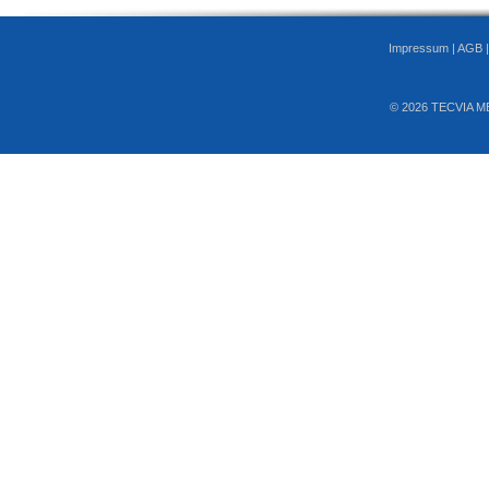
Impressum
|
AGB
© 2026 TECVIA M