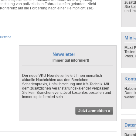
zusätz
ichtung von polizeilichen Fahrradstreifen gefordert. Nicht
Sie ke
Konferenz auf die Forderung nach einer Helmpflicht. (se)
und imm
Heftabo
Mini
Maxi-P
Testen
Newsletter
Preis.
Immer gut informiert!
Der neue VKU Newsletter liefert Ihnen monatlich
Kont
aktuelle Nachrichten aus den Bereichen
Schadenpraxis, Unfallforschung und Kfz-Technik. Mit
dem zusätzlichen Veranstaltungskalender verpassen
Haben 
Sie kein Branchenevent. Jetzt kostenlos bestellen und
Dann k
immer top informiert sein.
weiter!
Jetzt anmelden »
Daten
Datenb