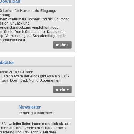
Download
riterien für Karosserie-Eingangs-
ssung
lianz Zentrum für Technik und die Deutsche
sion für Lack und
erieinstandsetzung empfehlen neue
en für die Durchführung einer Karosserie-
gs-Vermessung zur Schadendiagnose in
paraturwerkstatt.
mehr »
blätter
nlose 2D DXF-Daten
 Datenblättern der Autos gibt es auch DXF-
n zum Download. Nur für Abonnenten!
mehr »
Newsletter
Immer gut informiert!
U Newsletter liefert Ihnen monatlich aktuelle
chten aus den Bereichen Schadenpraxis,
forschung und Kfz-Technik. Mit dem