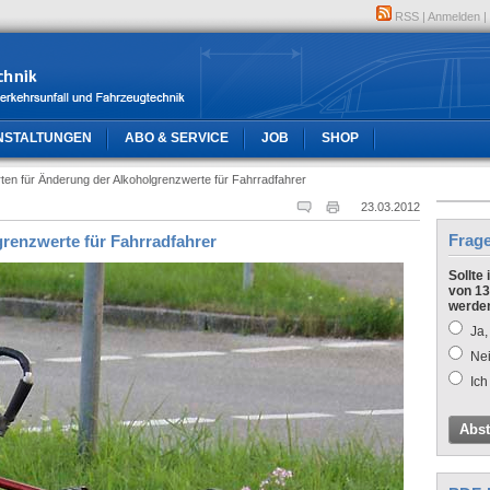
RSS
|
Anmelden
|
NSTALTUNGEN
ABO & SERVICE
JOB
SHOP
ten für Änderung der Alkoholgrenzwerte für Fahrradfahrer
23.03.2012
Frag
renzwerte für Fahrradfahrer
Sollte
von 13
werde
Ja,
Nei
Ich
Abs