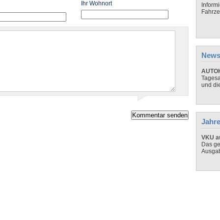
Ihr Wohnort
Inform
Fahrze
News
AUTOH
Tagesa
und di
Jahre
VKU au
Das ge
Ausga