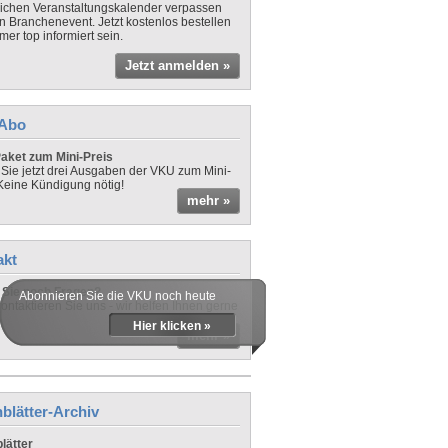
lichen Veranstaltungskalender verpassen
in Branchenevent. Jetzt kostenlos bestellen
er top informiert sein.
Jetzt anmelden »
-Abo
aket zum Mini-Preis
 Sie jetzt drei Ausgaben der VKU zum Mini-
 Keine Kündigung nötig!
mehr »
akt
Sie noch Fragen?
Abonnieren Sie die VKU noch heute
ontaktieren Sie uns - wir helfen Ihnen gerne
Hier klicken »
mehr »
blätter-Archiv
lätter