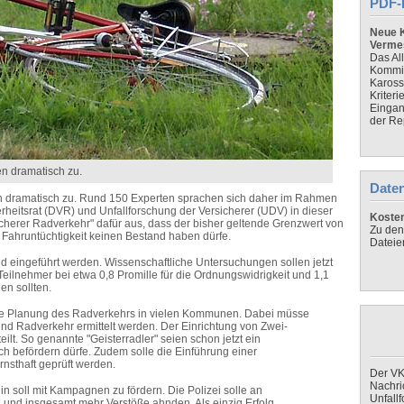
PDF-
Neue K
Verme
Das Al
Kommis
Kaross
Kriteri
Eingan
der Re
en dramatisch zu.
Daten
en dramatisch zu. Rund 150 Experten sprachen sich daher im Rahmen
eitsrat (DVR) und Unfallforschung der Versicherer (UDV) in dieser
Koste
cherer Radverkehr" dafür aus, dass der bisher geltende Grenzwert von
Zu den
e Fahruntüchtigkeit keinen Bestand haben dürfe.
Dateie
d eingeführt werden. Wissenschaftliche Untersuchungen sollen jetzt
eilnehmer bei etwa 0,8 Promille für die Ordnungswidrigkeit und 1,1
en sollten.
re Planung des Radverkehrs in vielen Kommunen. Dabei müsse
d Radverkehr ermittelt werden. Der Einrichtung von Zwei-
t. So genannte "Geisterradler" seien schon jetzt ein
ch befördern dürfe. Zudem solle die Einführung einer
nsthaft geprüft werden.
Der VK
Nachri
in soll mit Kampagnen zu fördern. Die Polizei solle an
Unfall
n und insgesamt mehr Verstöße ahnden. Als einzig Erfolg