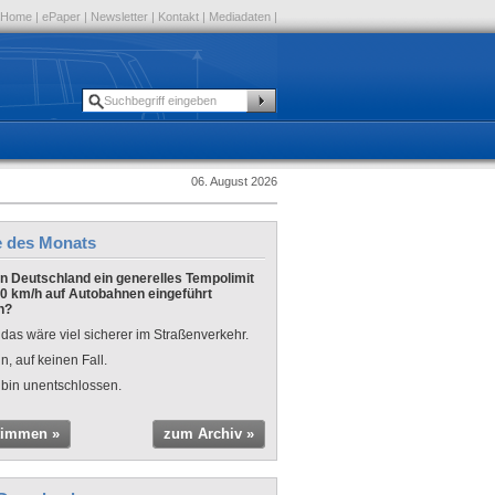
Home
|
ePaper
|
Newsletter
|
Kontakt
|
Mediadaten
|
06. August 2026
e des Monats
 in Deutschland ein generelles Tempolimit
0 km/h auf Autobahnen eingeführt
n?
 das wäre viel sicherer im Straßenverkehr.
n, auf keinen Fall.
 bin unentschlossen.
timmen »
zum Archiv »