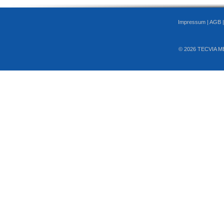
Impressum
|
AGB
© 2026 TECVIA M