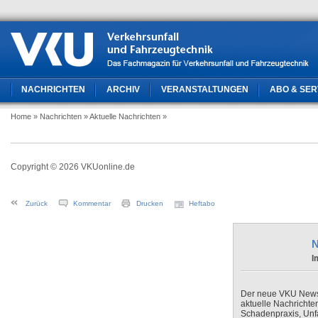
NACHRICHTEN
ARCHIV
VERANSTALTUNGEN
ABO & SER
Home
» Nachrichten
» Aktuelle Nachrichten
»
Copyright © 2026 VKUonline.de
Zurück
Kommentar
Drucken
Heftabo
N
I
Der neue VKU Newsle
aktuelle Nachrichte
Schadenpraxis, Unfa