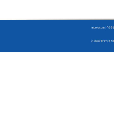
Impressum
|
AGB
© 2026 TECVIA M