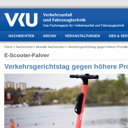
NACHRICHTEN
ARCHIV
VERANSTALTUNGEN
ABO & SER
Home
» Nachrichten
» Aktuelle Nachrichten
» Verkehrsgerichtstag gegen höhere Promill
E-Scooter-Fahrer
Verkehrsgerichtstag gegen höhere Pr