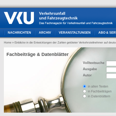
NACHRICHTEN
ARCHIV
VERANSTALTUNGEN
ABO & SER
Home
» Einblicke in die Entwicklungen der Zahlen getöteter Verkehrsteilnehmer auf deu
Fachbeiträge & Datenblätter
Volltextsuche
Ausgabe
Autor
in allen Texten
in Fachbeiträgen
in Datenblättern