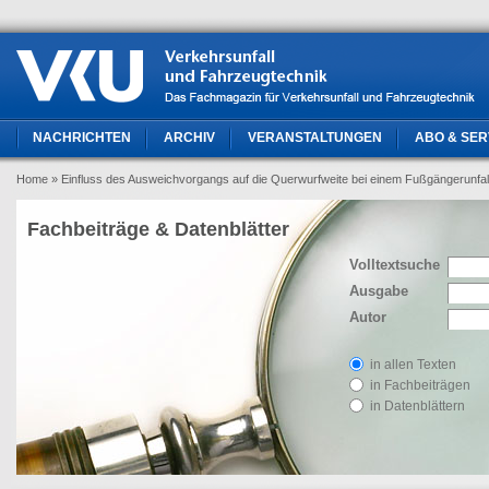
NACHRICHTEN
ARCHIV
VERANSTALTUNGEN
ABO & SER
Home
» Einfluss des Ausweichvorgangs auf die Querwurfweite bei einem Fußgängerunfall
Fachbeiträge & Datenblätter
Volltextsuche
Ausgabe
Autor
in allen Texten
in Fachbeiträgen
in Datenblättern