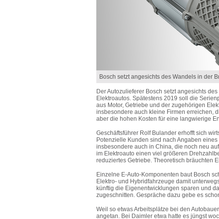
Bosch setzt angesichts des Wandels in der Br
Der Autozulieferer Bosch setzt angesichts des
Elektroautos. Spätestens 2019 soll die Serie
aus Motor, Getriebe und der zugehörigen Elek
insbesondere auch kleine Firmen erreichen, di
aber die hohen Kosten für eine langwierige E
Geschäftsführer Rolf Bulander erhofft sich wir
Potenzielle Kunden sind nach Angaben eines
insbesondere auch in China, die noch neu auf
im Elektroauto einen viel größeren Drehzahlbe
reduziertes Getriebe. Theoretisch bräuchten E
Einzelne E-Auto-Komponenten baut Bosch sch
Elektro- und Hybridfahrzeuge damit unterweg
künftig die Eigenentwicklungen sparen und da
zugeschnitten. Gespräche dazu gebe es schon
Weil so etwas Arbeitsplätze bei den Autobauern
angetan. Bei Daimler etwa hatte es jüngst w