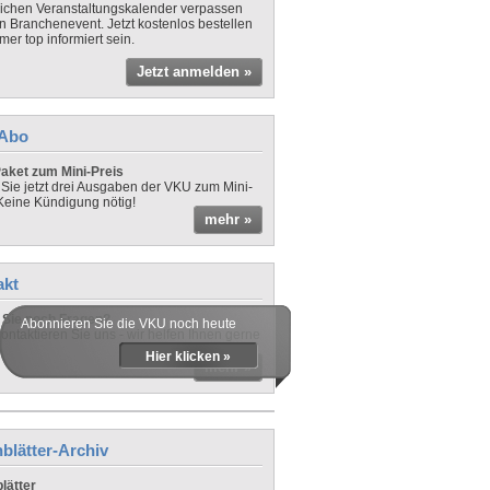
lichen Veranstaltungskalender verpassen
in Branchenevent. Jetzt kostenlos bestellen
er top informiert sein.
Jetzt anmelden »
-Abo
aket zum Mini-Preis
 Sie jetzt drei Ausgaben der VKU zum Mini-
 Keine Kündigung nötig!
mehr »
akt
Sie noch Fragen?
Abonnieren Sie die VKU noch heute
ontaktieren Sie uns - wir helfen Ihnen gerne
Hier klicken »
mehr »
blätter-Archiv
lätter