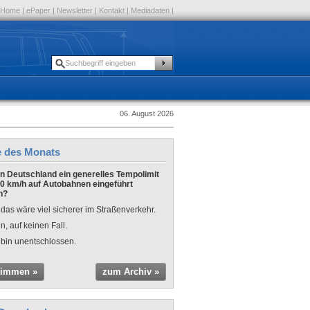
Home
|
ePaper
|
Newsletter
|
Kontakt
|
Mediadaten
|
06. August 2026
e des Monats
 in Deutschland ein generelles Tempolimit
0 km/h auf Autobahnen eingeführt
n?
 das wäre viel sicherer im Straßenverkehr.
n, auf keinen Fall.
 bin unentschlossen.
timmen »
zum Archiv »