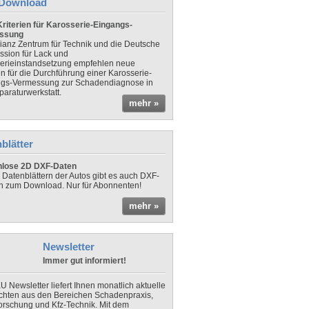
Download
riterien für Karosserie-Eingangs-
ssung
lianz Zentrum für Technik und die Deutsche
sion für Lack und
erieinstandsetzung empfehlen neue
en für die Durchführung einer Karosserie-
gs-Vermessung zur Schadendiagnose in
paraturwerkstatt.
mehr »
blätter
nlose 2D DXF-Daten
 Datenblättern der Autos gibt es auch DXF-
n zum Download. Nur für Abonnenten!
mehr »
Newsletter
Immer gut informiert!
U Newsletter liefert Ihnen monatlich aktuelle
chten aus den Bereichen Schadenpraxis,
forschung und Kfz-Technik. Mit dem