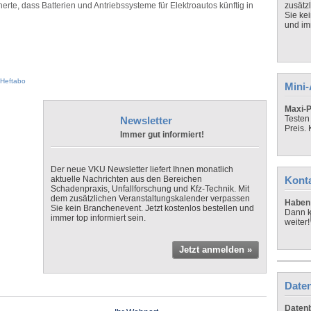
te, dass Batterien und Antriebssysteme für Elektroautos künftig in
zusätz
Sie ke
und imm
Heftabo
Mini
Maxi-P
Testen
Newsletter
Preis.
Immer gut informiert!
Der neue VKU Newsletter liefert Ihnen monatlich
aktuelle Nachrichten aus den Bereichen
Kont
Schadenpraxis, Unfallforschung und Kfz-Technik. Mit
dem zusätzlichen Veranstaltungskalender verpassen
Haben 
Sie kein Branchenevent. Jetzt kostenlos bestellen und
Dann k
immer top informiert sein.
weiter!
Jetzt anmelden »
Daten
Datenb