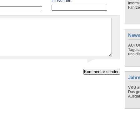
Ihr Wohnort
Inform
Fahrze
News
AUTOH
Tagesa
und di
Jahre
VKU au
Das ge
Ausga