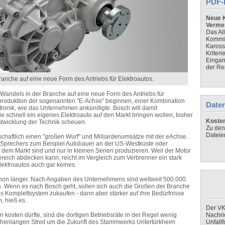
PDF-
Neue K
Verme
Das Al
Kommis
Kaross
Kriteri
Eingan
der Re
anche auf eine neue Form des Antriebs für Elektroautos.
 Wandels in der Branche auf eine neue Form des Antriebs für
nproduktion der sogenannten "E-Achse" beginnen, einer Kombination
Daten
tronik, wie das Unternehmen ankündigte. Bosch will damit
e schnell ein eigenes Elektroauto auf den Markt bringen wollen, bisher
Koste
ntwicklung der Technik scheuen.
Zu den
Dateie
tschaftlich einen "großen Wurf" und Milliardenumsätze mit der eAchse.
 Sprechers zum Beispiel Autobauer an der US-Westküste oder
 dem Markt sind und nur in kleinen Serien produzieren. Weil der Motor
reich abdecken kann, reicht im Vergleich zum Verbrenner ein stark
lektroautos auch gar keines.
on länger. Nach Angaben des Unternehmens sind weltweit 500.000
s. Wenn es nach Bosch geht, sollen sich auch die Großen der Branche
s Komplettsystem zukaufen - dann aber stärker auf ihre Bedürfnisse
, hieß es.
Der VK
 kosten dürfte, sind die dortigen Betriebsräte in der Regel wenig
Nachri
ochenlangen Streit um die Zukunft des Stammwerks Untertürkheim
Unfall