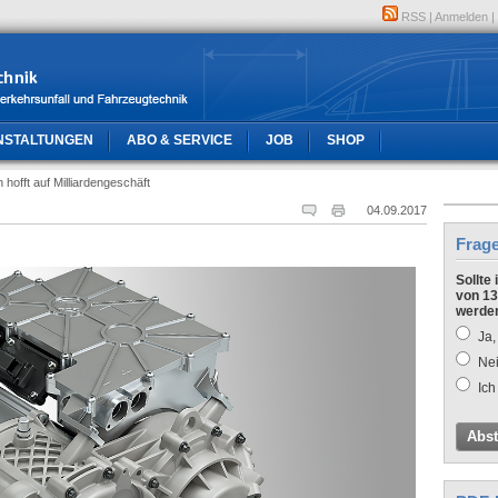
RSS
|
Anmelden
|
NSTALTUNGEN
ABO & SERVICE
JOB
SHOP
 hofft auf Milliardengeschäft
04.09.2017
Frag
Sollte
von 13
werde
Ja,
Nei
Ich
Abs