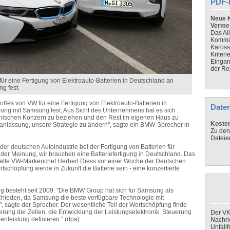
PDF-
Neue K
Verme
Das Al
Kommis
Kaross
Kriteri
Eingan
der Re
r eine Fertigung von Elektroauto-Batterien in Deutschland an
ng fest.
ßes von VW für eine Fertigung von Elektroauto-Batterien in
Daten
ilung mit Samsung fest: Aus Sicht des Unternehmens hat es sich
anischen Konzern zu beziehen und den Rest im eigenen Haus zu
Koste
nlassung, unsere Strategie zu ändern", sagte ein BMW-Sprecher in
Zu den
Dateie
r deutschen Autoindustrie bei der Fertigung von Batterien für
 der Meinung, wir brauchen eine Batteriefertigung in Deutschland. Das
, hatte VW-Markenchef Herbert Diess vor einer Woche der Deutschen
tschöpfung werde in Zukunft die Batterie sein - eine konzertierte
besteht seit 2009. "Die BMW Group hat sich für Samsung als
tschieden, da Samsung die beste verfügbare Technologie mit
", sagte der Sprecher. Der wesentliche Teil der Wertschöpfung finde
erung der Zellen, die Entwicklung der Leistungselektronik, Steuerung
Der VK
enleistung definieren." (dpa)
Nachri
Unfall