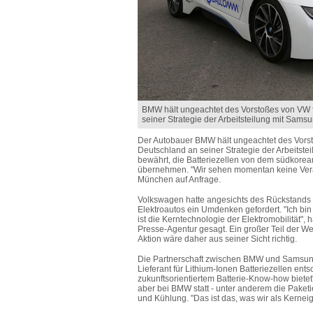
BMW hält ungeachtet des Vorstoßes von VW fü
seiner Strategie der Arbeitsteilung mit Samsu
Der Autobauer BMW hält ungeachtet des Vorsto
Deutschland an seiner Strategie der Arbeitste
bewährt, die Batteriezellen von dem südkore
übernehmen. "Wir sehen momentan keine Vera
München auf Anfrage.
Volkswagen hatte angesichts des Rückstands de
Elektroautos ein Umdenken gefordert. "Ich bin
ist die Kerntechnologie der Elektromobilität"
Presse-Agentur gesagt. Ein großer Teil der Wer
Aktion wäre daher aus seiner Sicht richtig.
Die Partnerschaft zwischen BMW und Samsung 
Lieferant für Lithium-Ionen Batteriezellen en
zukunftsorientiertem Batterie-Know-how bietet
aber bei BMW statt - unter anderem die Paketi
und Kühlung. "Das ist das, was wir als Kerneig