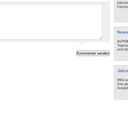
Inform
Fahrze
News
AUTOH
Tagesa
und di
Jahre
VKU au
Das ge
Ausga