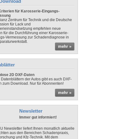
Download
riterien für Karosserie-Eingangs-
ssung
lianz Zentrum für Technik und die Deutsche
sion für Lack und
erieinstandsetzung empfehlen neue
en für die Durchführung einer Karosserie-
gs-Vermessung zur Schadendiagnose in
paraturwerkstatt.
mehr »
blätter
nlose 2D DXF-Daten
 Datenblättern der Autos gibt es auch DXF-
n zum Download. Nur für Abonnenten!
mehr »
Newsletter
Immer gut informiert!
U Newsletter liefert Ihnen monatlich aktuelle
chten aus den Bereichen Schadenpraxis,
forschung und Kfz-Technik. Mit dem