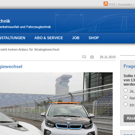
RSS
|
Anmelden
|
NSTALTUNGEN
ABO & SERVICE
JOB
SHOP
ieht keinen Anlass für Strategiewechsel
25.11.2015
Frag
egiewechsel
Sollte
von 13
werde
Ja,
Nei
Ich
Abs