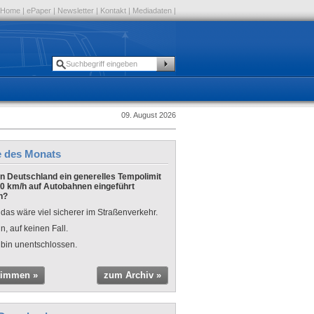
Home
|
ePaper
|
Newsletter
|
Kontakt
|
Mediadaten
|
09. August 2026
e des Monats
 in Deutschland ein generelles Tempolimit
0 km/h auf Autobahnen eingeführt
n?
 das wäre viel sicherer im Straßenverkehr.
n, auf keinen Fall.
 bin unentschlossen.
timmen »
zum Archiv »