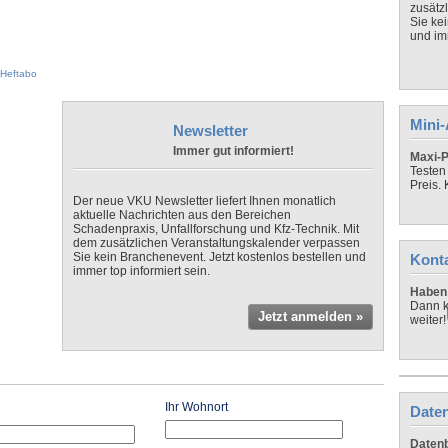
zusätz
Sie ke
und imm
Heftabo
Mini
Newsletter
Immer gut informiert!
Maxi-P
Testen
Preis.
Der neue VKU Newsletter liefert Ihnen monatlich
aktuelle Nachrichten aus den Bereichen
Schadenpraxis, Unfallforschung und Kfz-Technik. Mit
dem zusätzlichen Veranstaltungskalender verpassen
Sie kein Branchenevent. Jetzt kostenlos bestellen und
Kont
immer top informiert sein.
Haben 
Dann k
Jetzt anmelden »
weiter!
Ihr Wohnort
Daten
Datenb