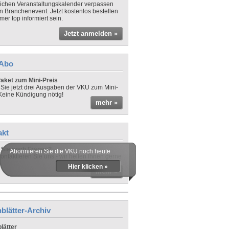
lichen Veranstaltungskalender verpassen
in Branchenevent. Jetzt kostenlos bestellen
er top informiert sein.
Jetzt anmelden »
-Abo
aket zum Mini-Preis
 Sie jetzt drei Ausgaben der VKU zum Mini-
 Keine Kündigung nötig!
mehr »
akt
Sie noch Fragen?
Abonnieren Sie die VKU noch heute
ontaktieren Sie uns - wir helfen Ihnen gerne
Hier klicken »
mehr »
blätter-Archiv
lätter