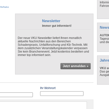
Inform
Fahrze
Heftabo
Newsletter
Immer gut informiert!
News
AUTOH
Der neue VKU Newsletter liefert Ihnen monatlich
Tagesa
aktuelle Nachrichten aus den Bereichen
und di
Schadenpraxis, Unfallforschung und Kfz-Technik. Mit
dem zusätzlichen Veranstaltungskalender verpassen
Sie kein Branchenevent. Jetzt kostenlos bestellen und
immer top informiert sein.
Jahre
Jetzt anmelden »
VKU au
Das ge
Ausga
Ihr Wohnort