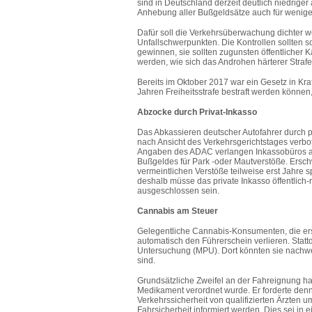
sind in Deutschland derzeit deutlich niedrige
Anhebung aller Bußgeldsätze auch für weniger
Dafür soll die Verkehrsüberwachung dichter w
Unfallschwerpunkten. Die Kontrollen sollten s
gewinnen, sie sollten zugunsten öffentlicher
werden, wie sich das Androhen härterer Strafe
Bereits im Oktober 2017 war ein Gesetz in Kra
Jahren Freiheitsstrafe bestraft werden können
Abzocke durch Privat-Inkasso
Das Abkassieren deutscher Autofahrer durch p
nach Ansicht des Verkehrsgerichtstages verbo
Angaben des ADAC verlangen Inkassobüros als
Bußgeldes für Park -oder Mautverstöße. Ersch
vermeintlichen Verstöße teilweise erst Jahre 
deshalb müsse das private Inkasso öffentlich
ausgeschlossen sein.
Cannabis am Steuer
Gelegentliche Cannabis-Konsumenten, die erstm
automatisch den Führerschein verlieren. Statt
Untersuchung (MPU). Dort könnten sie nachwe
sind.
Grundsätzliche Zweifel an der Fahreignung ha
Medikament verordnet wurde. Er forderte denno
Verkehrssicherheit von qualifizierten Ärzten 
Fahrsicherheit informiert werden. Dies sei i