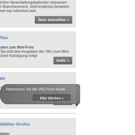
lichen Veranstaltungskalender verpassen
in Branchenevent. Jetzt kostenlos bestellen
er top informiert sein.
Jetzt anmelden »
-Abo
aket zum Mini-Preis
 Sie jetzt drei Ausgaben der VKU zum Mini-
 Keine Kündigung nötig!
mehr »
akt
Sie noch Fragen?
Abonnieren Sie die VKU noch heute
ontaktieren Sie uns - wir helfen Ihnen gerne
Hier klicken »
mehr »
blätter-Archiv
lätter