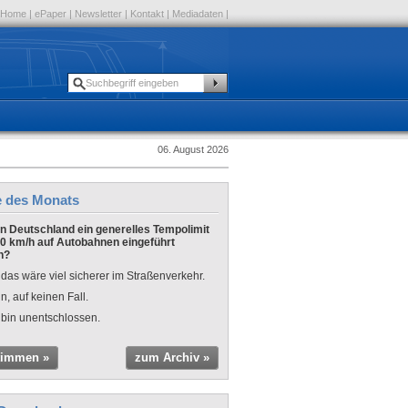
Home
|
ePaper
|
Newsletter
|
Kontakt
|
Mediadaten
|
06. August 2026
e des Monats
 in Deutschland ein generelles Tempolimit
0 km/h auf Autobahnen eingeführt
n?
 das wäre viel sicherer im Straßenverkehr.
n, auf keinen Fall.
 bin unentschlossen.
timmen »
zum Archiv »