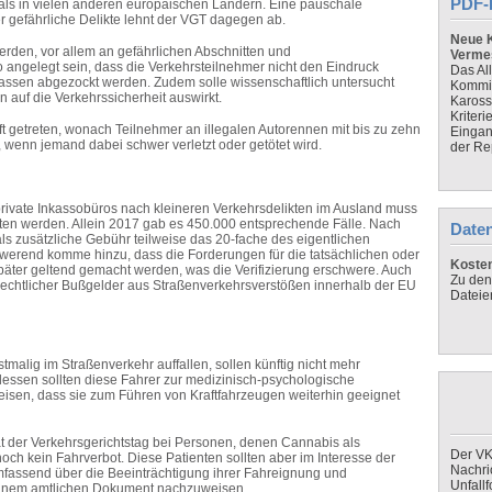
PDF-
r als in vielen anderen europäischen Ländern. Eine pauschale
 gefährliche Delikte lehnt der VGT dagegen ab.
Neue K
erden, vor allem an gefährlichen Abschnitten und
Verme
o angelegt sein, dass die Verkehrsteilnehmer nicht den Eindruck
Das Al
 Kassen abgezockt werden. Zudem solle wissenschaftlich untersucht
Kommis
n auf die Verkehrssicherheit auswirkt.
Kaross
Kriteri
ft getreten, wonach Teilnehmer an illegalen Autorennen mit bis zu zehn
Eingan
, wenn jemand dabei schwer verletzt oder getötet wird.
der Re
rivate Inkassobüros nach kleineren Verkehrsdelikten im Ausland muss
ten werden. Allein 2017 gab es 450.000 entsprechende Fälle. Nach
Daten
 zusätzliche Gebühr teilweise das 20-fache des eigentlichen
werend komme hinzu, dass die Forderungen für die tatsächlichen oder
Koste
später geltend gemacht werden, was die Verifizierung erschwere. Auch
Zu den
-rechtlicher Bußgelder aus Straßenverkehrsverstößen innerhalb der EU
Dateie
alig im Straßenverkehr auffallen, sollen künftig nicht mehr
dessen sollten diese Fahrer zur medizinisch-psychologische
isen, dass sie zum Führen von Kraftfahrzeugen weiterhin geeignet
t der Verkehrsgerichtstag bei Personen, denen Cannabis als
Der VK
ch kein Fahrverbot. Diese Patienten sollten aber im Interesse der
Nachri
umfassend über die Beeinträchtigung ihrer Fahreignung und
Unfall
n einem amtlichen Dokument nachzuweisen.