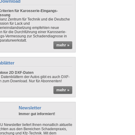
Download
riterien für Karosserie-Eingangs-
ssung
lianz Zentrum für Technik und die Deutsche
sion für Lack und
erieinstandsetzung empfehlen neue
en für die Durchführung einer Karosserie-
gs-Vermessung zur Schadendiagnose in
paraturwerkstatt.
mehr »
blätter
nlose 2D DXF-Daten
 Datenblättern der Autos gibt es auch DXF-
n zum Download. Nur für Abonnenten!
mehr »
Newsletter
Immer gut informiert!
U Newsletter liefert Ihnen monatlich aktuelle
chten aus den Bereichen Schadenpraxis,
forschung und Kfz-Technik. Mit dem