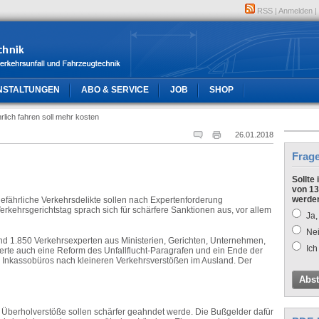
RSS
|
Anmelden
|
NSTALTUNGEN
ABO & SERVICE
JOB
SHOP
rlich fahren soll mehr kosten
26.01.2018
Frag
Sollte
von 13
werde
fährliche Verkehrsdelikte sollen nach Expertenforderung
rkehrsgerichtstag sprach sich für schärfere Sanktionen aus, vor allem
Ja,
Nei
und 1.850 Verkehrsexperten aus Ministerien, Gerichten, Unternehmen,
Ich
rte auch eine Reform des Unfallflucht-Paragrafen und ein Ende der
e Inkassobüros nach kleineren Verkehrsverstößen im Ausland. Der
Abs
 Überholverstöße sollen schärfer geahndet werde. Die Bußgelder dafür