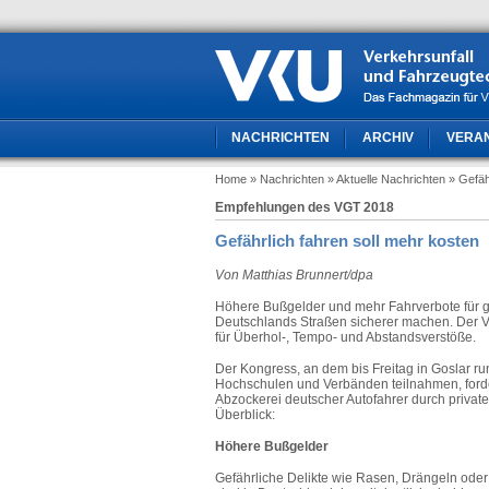
NACHRICHTEN
ARCHIV
VERA
Home
» Nachrichten
» Aktuelle Nachrichten
» Gefäh
Empfehlungen des VGT 2018
Gefährlich fahren soll mehr kosten
Von Matthias Brunnert/dpa
Höhere Bußgelder und mehr Fahrverbote für ge
Deutschlands Straßen sicherer machen. Der Ve
für Überhol-, Tempo- und Abstandsverstöße.
Der Kongress, an dem bis Freitag in Goslar r
Hochschulen und Verbänden teilnahmen, forde
Abzockerei deutscher Autofahrer durch privat
Überblick:
Höhere Bußgelder
Gefährliche Delikte wie Rasen, Drängeln oder