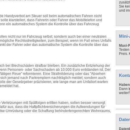
zusätz
Sie ke
und imm
e Handyverbot am Steuer soll beim automatischen Fahren nicht
solle klarstellen, dass Fahrerin oder Fahrer das Mobiltelefon und
enn ein automatisches System die Kontrolle über das Fahrzeug
Mini
len nicht nur im Fahrzeug selbst, sondern auch bei einer neutralen
mögliche Rechtsstreitigkeiten, zum Beispiel, wenn im Fall eines Unfalls
punkt der Fahrer oder das automatische System die Kontrolle über das
Maxi-P
Testen
Preis.
uch bei Blechschäden strafbar bleiben. Ein zusätzliche Entziehung der
 wenn Personen- oder Sachschaden ab 10.000 Euro entstanden ist. Der
 "tätigen Reue" reformieren. Eine Strafmilderung oder das "Absehen
Kont
nn sich jemand nach Parkremplern nachträglich meldet, sondern auch
olle der Gesetzgeber präzisieren, wie lange man am Unfallort warten
Haben 
emeldet hat.
Dann k
weiter!
Verletzungen mit Spätfolgen erlitten haben, sollen besser versorgt
afür aus, dass die Haftpflichtversicherungen die Aufwendungen für
e Pkw-Umrüstung oder die Schaffung behindertengerechten Wohnraums,
Daten
Datenb